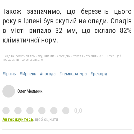
Також зазначимо, що березень цього
року в Ірпені був скупий на опади. Опадів
в місті випало 32 мм, що склало 82%
кліматичної норм.
Якщо ви помітили помилку, виділіть необхідний текст і натисніть Ctrl + Enter, щоб
повідомити про це редакцію
#Ірпінь
#Ирпень
#погода
#температура
#рекорд
Олег Мельник
0,0
Авторизуйтесь
, щоб оцінити