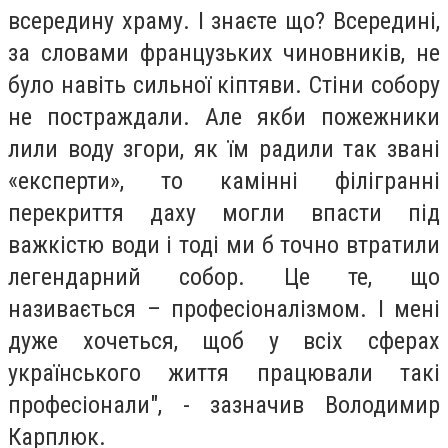
всередину храму. І знаєте що? Всередині,
за словами французьких чиновників, не
було навіть сильної кіптяви. Стіни собору
не постраждали. Але якби пожежники
лили воду згори, як їм радили так звані
«експерти», то камінні філігранні
перекриття даху могли впасти під
важкістю води і тоді ми б точно втратили
легендарний собор. Це те, що
називається – професіоналізмом. І мені
дуже хочеться, щоб у всіх сферах
українського життя працювали такі
професіонали", - зазначив Володимир
Карплюк.