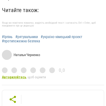
Читайте також:
Якщо ви помітили помилку, виділіть необхідний текст і натисніть Ctrl + Enter, щоб
повідомити про це редакцію
#Ірпінь
#рятувальники
#україно-німецький проект
#протипожежна безпека
Наталья Черненко
0,0
Авторизуйтесь
, щоб оцінити