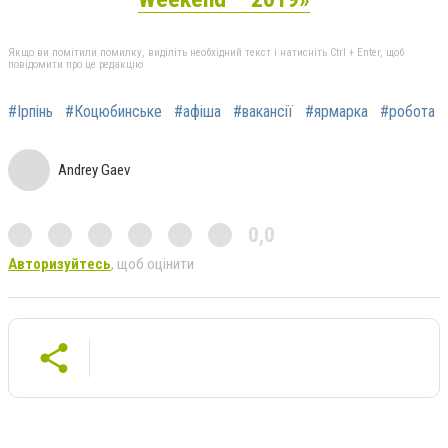
Якщо ви помітили помилку, виділіть необхідний текст і натисніть Ctrl + Enter, щоб
повідомити про це редакцію
#Ірпінь
#Коцюбинське
#афіша
#вакансії
#ярмарка
#робота
Andrey Gaev
0,0
Авторизуйтесь
, щоб оцінити