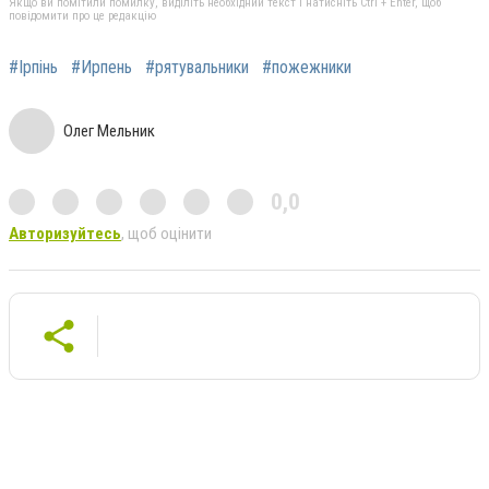
Якщо ви помітили помилку, виділіть необхідний текст і натисніть Ctrl + Enter, щоб
повідомити про це редакцію
#Ірпінь
#Ирпень
#рятувальники
#пожежники
Олег Мельник
0,0
Авторизуйтесь
, щоб оцінити