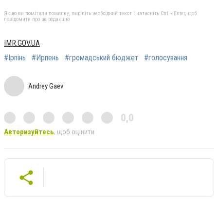
Якщо ви помітили помилку, виділіть необхідний текст і натисніть Ctrl + Enter, щоб
повідомити про це редакцію
IMR.GOV.UA
#Ірпінь
#Ирпень
#громадський бюджет
#голосування
Andrey Gaev
0,0
Авторизуйтесь
, щоб оцінити