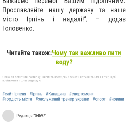
Бажаємо перемог Вашим підопічним.
Прославляйте нашу державу та наше
місто Ірпінь і надалі!”, – додав
Головенко.
Читайте також:
Чому так важливо пити
воду?
Якщо ви помітили помилку, виділіть необхідний текст і натисніть Ctrl + Enter, щоб
повідомити про це редакцію
#сайт Ірпеня
#Ірпінь
#Київщина
#спортсмени
#гордість міста
#заслужений тренер україни
#спорт
#новини
Редакція "04597"