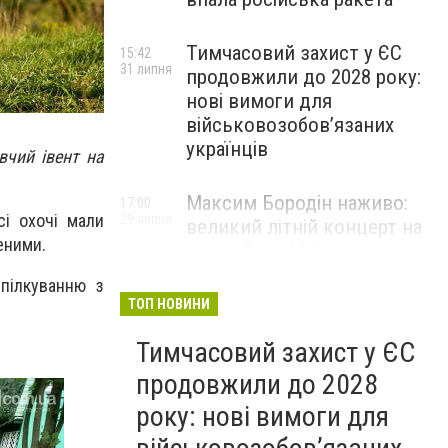
Тимчасовий захист у ЄС
15:42
31 липня
продовжили до 2028 року:
нові вимоги для
військовозобов’язаних
українців
чий івент на
Максим Бородін наживо:
17:00
сі охочі мали
29 липня
великий літній концерт на
еними.
терасі River Mall
НОВИНИ КОМПАНІЙ
спілкуванню з
ТОП НОВИНИ
Тимчасовий захист у ЄС
продовжили до 2028
року: нові вимоги для