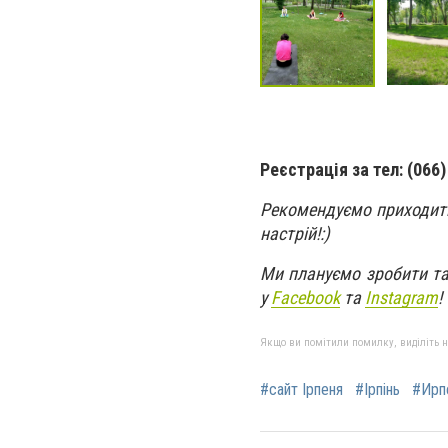
Реєстрація за тел: (066)
Рекомендуємо приходити 
настрій!:)
Ми плануємо зробити та
у
Facebook
та
Instagram
!
Якщо ви помітили помилку, виділіть нео
#сайт Ірпеня
#Ірпінь
#Ирп