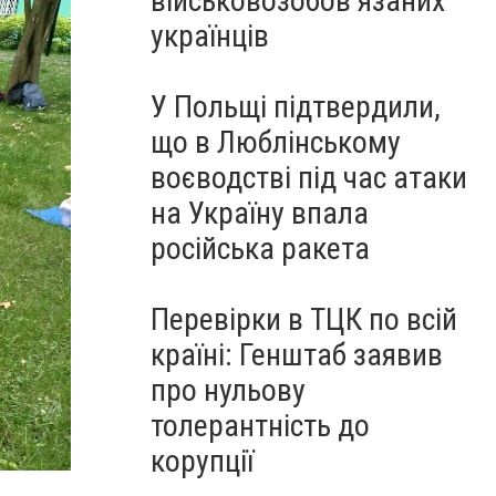
військовозобов’язаних
українців
У Польщі підтвердили,
що в Люблінському
воєводстві під час атаки
на Україну впала
російська ракета
Перевірки в ТЦК по всій
країні: Генштаб заявив
про нульову
толерантність до
корупції