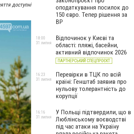
законопроєкт про
няття доступні
оподаткування посилок до
150 євро. Тепер рішення за
ВР
Відпочинок у Києві та
18:00
31 липня
області: пляжі, басейни,
активний відпочинок 2026
ПАРТНЕРСЬКИЙ СПЕЦПРОЄКТ
Перевірки в ТЦК по всій
16:23
31 липня
країні: Генштаб заявив про
нульову толерантність до
корупції
У Польщі підтвердили, що в
16:16
31 липня
Люблінському воєводстві
під час атаки на Україну
впала російська ракета