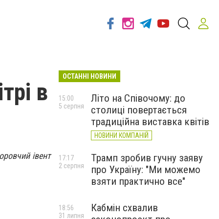
ОСТАННІ НОВИНИ
трі в
Літо на Співочому: до
15:00
5 серпня
столиці повертається
традиційна виставка квітів
НОВИНИ КОМПАНІЙ
оровчий івент
Трамп зробив гучну заяву
17:17
2 серпня
про Україну: "Ми можемо
взяти практично все"
Кабмін схвалив
18:56
31 липня