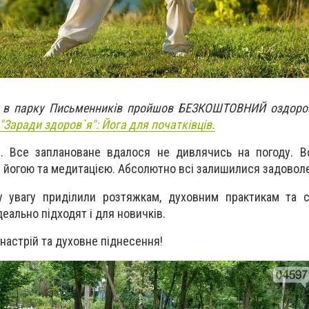
 в парку Письменників пройшов БЕЗКОШТОВНИЙ оздоров
"Заради здоров`я": Йога для початківців.
". Все заплановане вдалося не дивлячись на погоду. В
 йогою та медитацією. Абсолютно всі залишилися задовол
му увагу приділили розтяжкам, духовним практикам та 
деально підходят і для новичків.
 настрій та духовне піднесення!