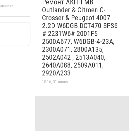
Ремонт АКПП MB
 оцінити
Outlander & Citroen C-
Crosser & Peugeot 4007
2.2D W6DGB DCT470 SPS6
# 2231W6# 2001F5
2500A677, W6DGB-4-23A,
2300A071, 2800A135,
2502A042 , 2513A040,
2640A088, 2509A011,
2920A233
10:16, 31 липня