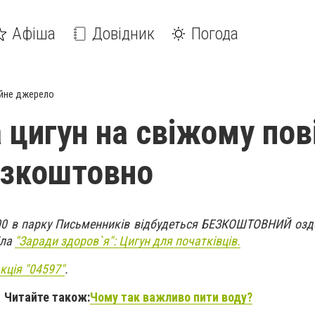
Афіша
Довідник
Погода
йне джерело
 цигун на свіжому пові
безкоштовно
:00 в парку Письменників відбудеться БЕЗКОШТОВНИЙ озд
іла
"Заради здоров`я": Цигун для початківців.
кція "04597"
.
Читайте також:
Чому так важливо пити воду?