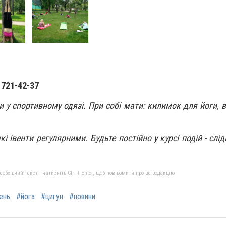
 721-42-37
у спортивному одязі. При собі мати: килимок для йоги, в
кі івенти регулярними.
Будьте постійно у курсі подій - слі
бхідний текст і натисніть Ctrl + Enter, щоб повідомити про це редакцію
ень
#йога
#цигун
#новини