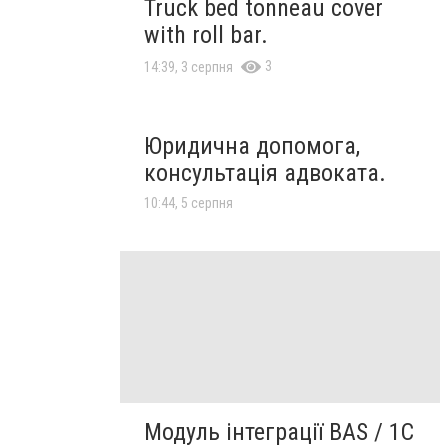
Truck bed tonneau cover
with roll bar.
3
14:39, 3 серпня
Юридична допомога,
консультація адвоката.
10:44, 5 серпня
Модуль інтеграції BAS / 1C