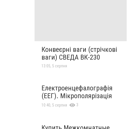
Конвеєрні ваги (стрічкові
ваги) СВЕДА ВК-230
13:05, 5 серпня
Електроенцефалографія
(ЕЕГ). Мікрополярізація
3
10:40, 5 серпня
Купить Межкомнатные