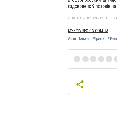
задоволено 9 позовів на 
Якщо ви помітили помилку, виділіть нео
MYKYIVREGION.COM.UA
#сайт Ірпеня
#Ірпінь
#Кие