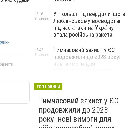
У Польщі підтвердили, що в
16:16
31 липня
Люблінському воєводстві
під час атаки на Україну
впала російська ракета
раїни
Тимчасовий захист у ЄС
15:42
31 липня
продовжили до 2028 року:
нові вимоги для
 оцінити
військовозобов’язаних
українців
ТОП НОВИНИ
Тимчасовий захист у ЄС
продовжили до 2028
року: нові вимоги для