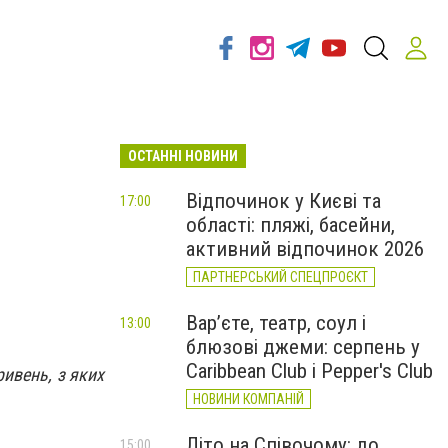
ОСТАННІ НОВИНИ
Відпочинок у Києві та
17:00
області: пляжі, басейни,
активний відпочинок 2026
ПАРТНЕРСЬКИЙ СПЕЦПРОЄКТ
Вар’єте, театр, соул і
13:00
блюзові джеми: серпень у
Caribbean Club і Pepper's Club
ривень, з яких
НОВИНИ КОМПАНІЙ
Літо на Співочому: до
15:00