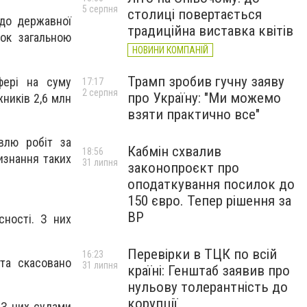
5 серпня
столиці повертається
 до державної
традиційна виставка квітів
ок загальною
НОВИНИ КОМПАНІЙ
Трамп зробив гучну заяву
фері на суму
17:17
2 серпня
про Україну: "Ми можемо
жників 2,6 млн
взяти практично все"
влю робіт за
Кабмін схвалив
18:56
визнання таких
31 липня
законопроєкт про
оподаткування посилок до
150 євро. Тепер рішення за
ВР
сності. З них
Перевірки в ТЦК по всій
16:23
та скасовано
31 липня
країні: Генштаб заявив про
нульову толерантність до
корупції
 З них судами