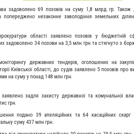
ава задоволено 69 позовів на суму 1,8 млрд гр. Також
а попереджено незаконне заволодіння земельних ділян
прокуратури області заявлено позовів у бюджетній с
них задоволено 34 позови на 3,5 млн грн та стягнуто з бор
моніторингу державних тендерів, оголошених на закупі
орії Київської області, до судів заявлено 5 позовів про 
ми на суму у понад 148 млн грн.
 заявлено задля захисту державної та комунальної вла
тис грн.
ішення подано 39 апеляційних та 64 касаційних скарг 
альну суму 437 млн грн.
ва від прокуратури надійшло 30 позовів на 79,5 млн грн.