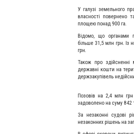
У галузі земельного пр
власності повернено т
площею понад 900 га.
Відомо, що органами 
більше 31,5 млн грн. Із 
грн.
Також про здійсненні 
державні кошти на терит
держзакупівель недійсни
Позовів на 2,4 млн грн
задоволено на суму 842 
За незаконні судові р
незаконних рішень на заг
В сфері охорони дитинст