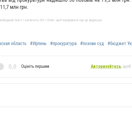
11,7 млн грн.
бхідний текст і натисніть Ctrl + Enter, щоб повідомити про це редакцію
вская область
#Ирпень
#прокуратура
#позови суд
#бюджет Ук
0,0
Оцініть першим
Авторизуйтесь
, щоб