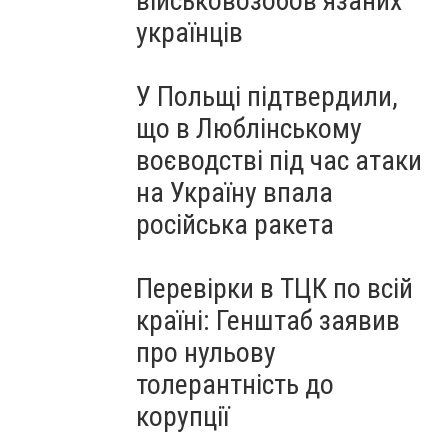
військовозобов’язаних
українців
У Польщі підтвердили,
що в Люблінському
воєводстві під час атаки
на Україну впала
російська ракета
Перевірки в ТЦК по всій
країні: Генштаб заявив
про нульову
толерантність до
корупції