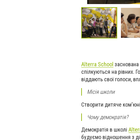
Alterra School
заснована н
спілкуються на рівних. Г
віддають свої голоси, вп
Місія школи
Створити дитяче ком'юніт
Чому демократія?
Демократія в школі
Alter
будуємо вiдношення з ді