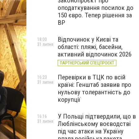
законопроєкт про
оподаткування посилок до
150 євро. Тепер рішення за
ВР
Відпочинок у Києві та
18:00
31 липня
області: пляжі, басейни,
активний відпочинок 2026
ПАРТНЕРСЬКИЙ СПЕЦПРОЄКТ
Перевірки в ТЦК по всій
16:23
31 липня
країні: Генштаб заявив про
нульову толерантність до
корупції
У Польщі підтвердили, що в
16:16
31 липня
Люблінському воєводстві
під час атаки на Україну
впала російська ракета