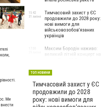
Тимчасовий захист у ЄС
15:42
31 липня
продовжили до 2028 року:
нові вимоги для
військовозобов’язаних
українців
Максим Бородін наживо:
17:00
ителі
29 липня
великий літній концерт на
школи,
терасі River Mall
НОВИНИ КОМПАНІЙ
ТОП НОВИНИ
рівності.
Тимчасовий захист у ЄС
продовжили до 2028
року: нові вимоги для
ос. Ми
 внести