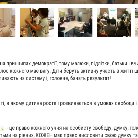
а принципах демократії, тому малюки, підлітки, батьки і вч
олос кожного має вагу. Діти беруть активну участь в житті 
ливають на систему і, головне, бачать результат!
і, в якому дитина росте і розвивається в умовах свободи і 
ra
- це право кожного учня на особисту свободу, думку, гол
тьми на рівних, КОЖЕН має право висловити свою думку та