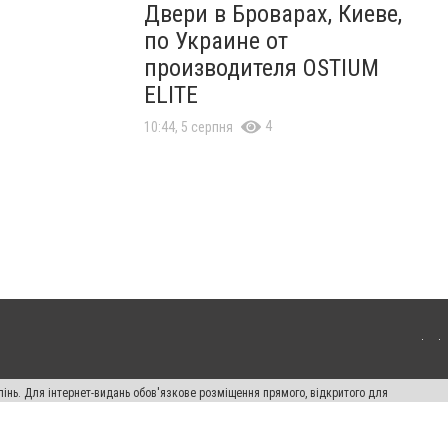
Двери в Броварах, Киеве,
по Украине от
производителя OSTIUM
ELITE
4
10:44, 5 серпня
пінь. Для інтернет-видань обов'язкове розміщення прямого, відкритого для
лама" публікуються на правах реклами.