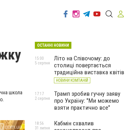
ОСТАННІ НОВИНИ
ижку
Літо на Співочому: до
15:00
5 серпня
столиці повертається
традиційна виставка квітів
НОВИНИ КОМПАНІЙ
ична школа
Трамп зробив гучну заяву
17:17
2 серпня
о.
про Україну: "Ми можемо
взяти практично все"
Кабмін схвалив
18:56
31 липня