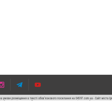
 умови розміщення в тексті обов'язкового посилання на 04597.com.ua - Сайт міста Ір
сті або в якості джерела. Порушення виняткових прав переслідується Законом.
ський спецпроєкт", "Політичні новини", "Пресреліз", "PR", "Офіційно", "Політична рек