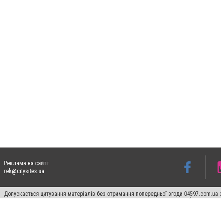
Реклама на сайті:
rek@citysites.ua
Допускається цитування матеріалів без отримання попередньої згоди 04597.com.ua за
пошукових систем гіперпосилання на цитовані статті не нижче другого абзацу в тек
Матеріали з плашками "Новини компаній", "Промо", "Партнерський матеріал", "Партнер