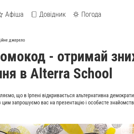
Афіша
Довідник
Погода
ійне джерело
омокод - отримай зн
ня в Alterra School
мляємо, що в Ірпені відкривається альтернативна демократ
у з цим запрошуємо вас на презентацію і особисте знайомств