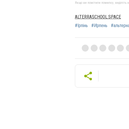
Якщо ви помітили помилку, виділіть нео
ALTERRASCHOOL.SPACE
#Ірпінь
#Ирпень
#альтерн