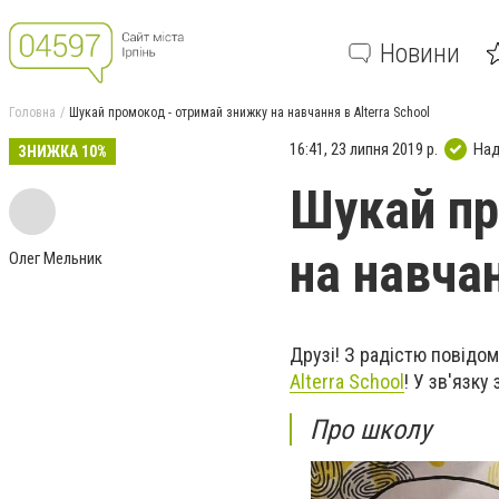
Новини
Головна
Шукай промокод - отримай знижку на навчання в Alterra School
16:41, 23 липня 2019 р.
Над
ЗНИЖКА 10%
Шукай пр
на навчан
Олег Мельник
Друзі! З радістю повідо
Alterra School
! У зв'язк
Про школу