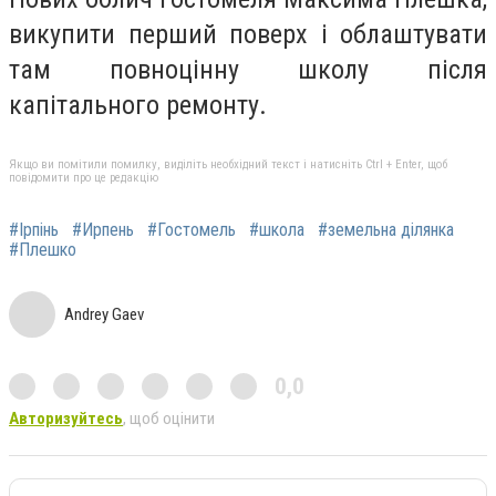
викупити перший поверх і облаштувати
там повноцінну школу після
капітального ремонту.
Якщо ви помітили помилку, виділіть необхідний текст і натисніть Ctrl + Enter, щоб
повідомити про це редакцію
#Ірпінь
#Ирпень
#Гостомель
#школа
#земельна ділянка
#Плешко
Andrey Gaev
0,0
Авторизуйтесь
, щоб оцінити