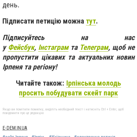
день.
Підписати петицію можна
тут
.
Підписуйтесь на нас
у
Фейсбук
,
Інстаграм
та
Телеграм
, щоб не
пропустити цікавих та актуальних новин
Ірпеня та регіону!
Читайте також:
Ірпінська молодь
просить побудувати скейт парк
Якщо ви помітили помилку, виділіть необхідний текст і натисніть Ctrl + Enter, щоб
повідомити про це редакцію
E-DEM.IN.UA