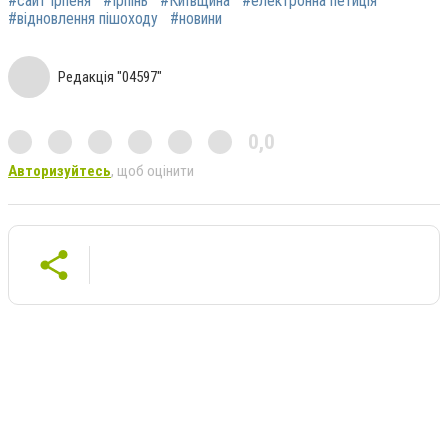
#сайт Ірпеня
#Ірпінь
#Київщина
#електронна петиція
#відновлення пішоходу
#новини
Редакція "04597"
0,0
Авторизуйтесь
, щоб оцінити