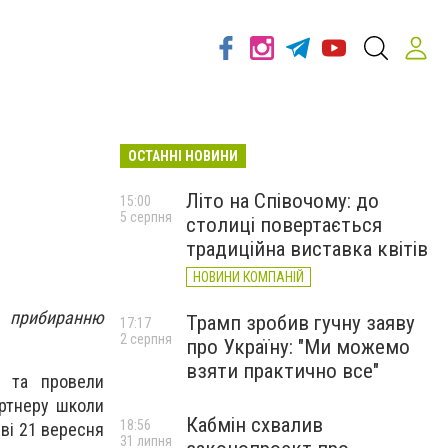
ОСТАННІ НОВИНИ
Літо на Співочому: до
15:00
5 серпня
столиці повертається
традиційна виставка квітів
НОВИНИ КОМПАНІЙ
о прибиранню
Трамп зробив гучну заяву
17:17
2 серпня
про Україну: "Ми можемо
взяти практично все"
и та провели
артнеру школи
Кабмін схвалив
18:56
єві 21 вересня
31 липня