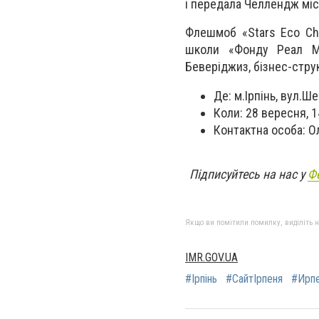
і передала Челлендж міст
Флешмоб «Stars Eco Chal
школи «Фонду Реал Ма
Беверіджиз, бізнес-струк
Де: м.Ірпінь, вул.Ш
Коли: 28 вересня, 1
Контактна особа:
О
Підписуйтесь на нас у
Ф
Якщо ви помітили помилку, виділіть нео
IMR.GOV.UA
#Ірпінь
#СайтІрпеня
#Ирп