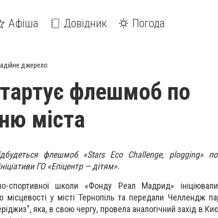
Афіша
Довідник
Погода
адійне джерело
 стартує флешмоб по
ню міста
ідбудеться флешмоб «Stars Eco Challenge, plogging» п
ініціативи ГО «Епіцентр — дітям».
ьно-спортивної школи «Фонду Реал Мадрид» ініціювал
 місцевості у місті Тернопіль та передали Челлендж п
ріджиз", яка, в свою чергу, провела аналогічний захід в Ки