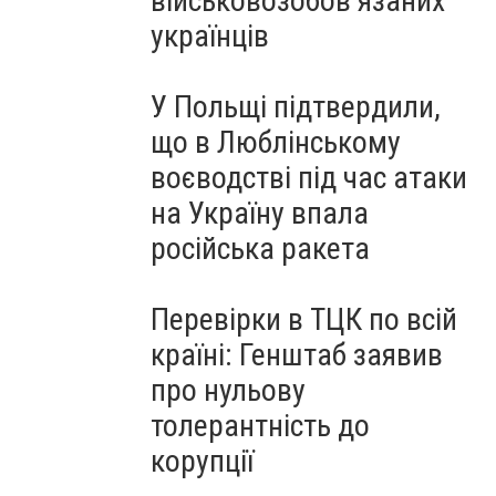
військовозобов’язаних
українців
У Польщі підтвердили,
що в Люблінському
воєводстві під час атаки
на Україну впала
російська ракета
Перевірки в ТЦК по всій
країні: Генштаб заявив
про нульову
толерантність до
корупції