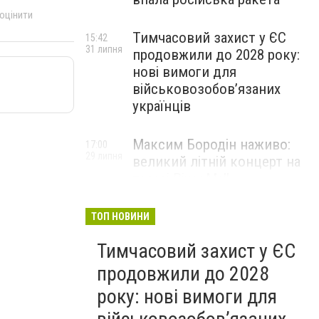
 оцінити
Тимчасовий захист у ЄС
15:42
31 липня
продовжили до 2028 року:
нові вимоги для
військовозобов’язаних
українців
Максим Бородін наживо:
17:00
29 липня
великий літній концерт на
терасі River Mall
НОВИНИ КОМПАНІЙ
ТОП НОВИНИ
Тимчасовий захист у ЄС
продовжили до 2028
року: нові вимоги для