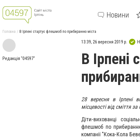
Новини
Головна
В Ірпені стартує флешмоб по прибиранню міста
13:39, 26 вересня 2019 р.
Н
В Ірпені
Редакція "04597"
прибиран
28 вересня в Ірпені в
місцевості від сміття за 
Діти-вихованці соціал
флешмоб по прибиранню
компанії "Кока-Кола Беве