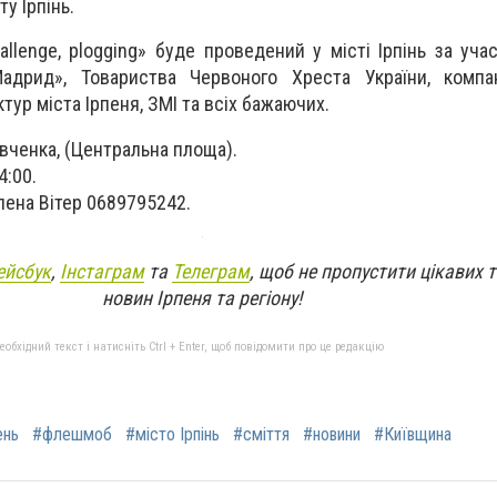
у Ірпінь.
lenge, plogging» буде проведений у місті Ірпінь за учас
дрид», Товариства Червоного Хреста України, компан
тур міста Ірпеня, ЗМІ та всіх бажаючих.
евченка, (Центральна площа).
4:00.
лена Вітер 0689795242.
ейсбук
,
Інстаграм
та
Телеграм
, щоб не пропустити цікавих 
новин Ірпеня та регіону!
бхідний текст і натисніть Ctrl + Enter, щоб повідомити про це редакцію
ень
#флешмоб
#місто Ірпінь
#сміття
#новини
#Київщина