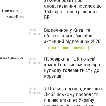
законопроєкт про
оподаткування посилок до
ті вихованців
150 євро. Тепер рішення за
ії Кока-Кола
ВР
Відпочинок у Києві та
18:00
31 липня
області: пляжі, басейни,
активний відпочинок 2026
ПАРТНЕРСЬКИЙ СПЕЦПРОЄКТ
та актуальних
Перевірки в ТЦК по всій
16:23
31 липня
країні: Генштаб заявив про
нульову толерантність до
корупції
У Польщі підтвердили, що в
16:16
31 липня
Люблінському воєводстві
під час атаки на Україну
впала російська ракета