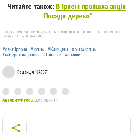
Читайте також:
В Ірпені пройшла акція
"Посади дерево"
Якщо ви помітили помилку, виділіть необхідний текст і натисніть Ctrl + Enter, щоб
повідомити про це редакцію
#сайт Ірпеня
#Ірпінь
#Київщина
#річка Ірпінь
#набережна Ірпеня
#Плешко
#новини
Редакція "04597"
Авторизуйтесь
, щоб оцінити