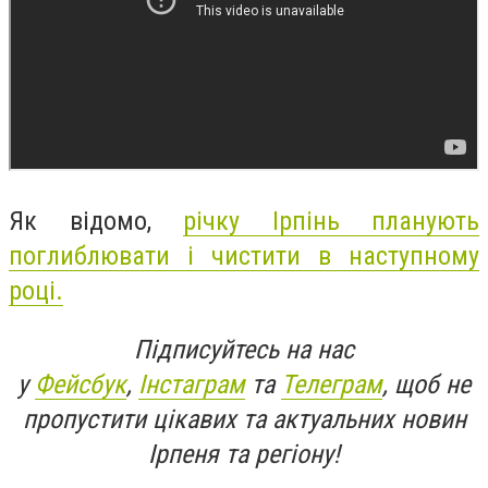
Як відомо,
річку Ірпінь планують
поглиблювати і чистити в наступному
році.
Підписуйтесь на нас
у
Фейсбук
,
Інстаграм
та
Телеграм
, щоб не
пропустити цікавих та актуальних новин
Ірпеня та регіону!