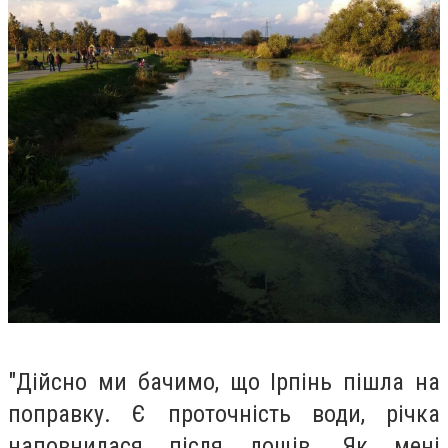
"Дійсно ми бачимо, що Ірпінь пішла на
поправку. Є проточність води, річка
наповнилася після дощів. Як мені