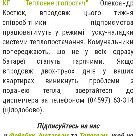
КП "Теплоенергопостач"
Олександр
Костюк, впродовж цього тижня
співробітники підприємства
працюватимуть у режимі пуску-наладки
системи теплопостачання. Комунальники
попереджають, що не у всіх одразу
батареї стануть гарячими. Якщо
впродовж двох-трьох днів у ваших
квартирах виникнуть проблеми з
подачею тепла, звертайтеся до
диспетчера за телефоном (04597) 63-314
(цілодобово).
Підписуйтесь на нас
у
Фейсбук
,
Інстаграм
та
Телеграм
, щоб не