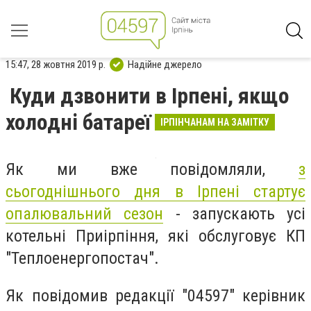
15:47, 28 жовтня 2019 р.
Надійне джерело
Куди дзвонити в Ірпені, якщо
холодні батареї
ІРПІНЧАНАМ НА ЗАМІТКУ
Як ми вже повідомляли,
з
сьогоднішнього дня в Ірпені стартує
опалювальний сезон
- запускають усі
котельні Приірпіння, які обслуговує КП
"Теплоенергопостач".
Як повідомив редакції "04597" керівник