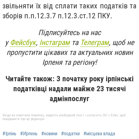
звільняти їх від сплати таких податків та
зборів п.п.12.3.7 п.12.3.ст.12 ПКУ.
Підписуйтесь на нас
у
Фейсбук
,
Інстаграм
та
Телеграм
, щоб не
пропустити цікавих та актуальних новин
Ірпеня та регіону!
Читайте також: З початку року ірпінські
податківці надали майже 23 тисячі
адмінпослуг
Якщо ви помітили помилку, виділіть необхідний текст і натисніть Ctrl + Enter, щоб
повідомити про це редакцію
#Ірпінь
#Ирпень
#новини
#податки
#місцева влада