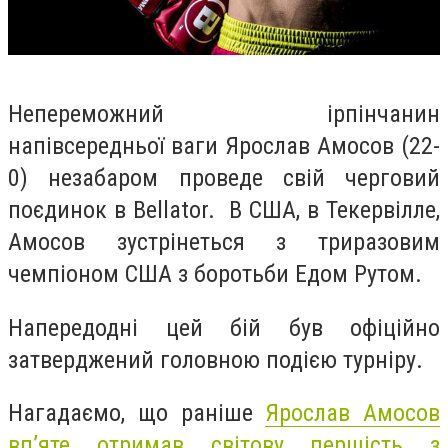
Непереможний ірпінчанин
напівсередньої ваги Ярослав Амосов (22-
0) незабаром проведе свій черговий
поєдинок в Bellator.
В США, в Текервілле,
Амосов зустрінеться з триразовим
чемпіоном США з боротьби Едом Рутом.
Напередодні цей бій був офіційно
затверджений головною подією турніру.
Нагадаємо,
що раніше
Ярослав Амосов
вп’яте отримав світову першість з