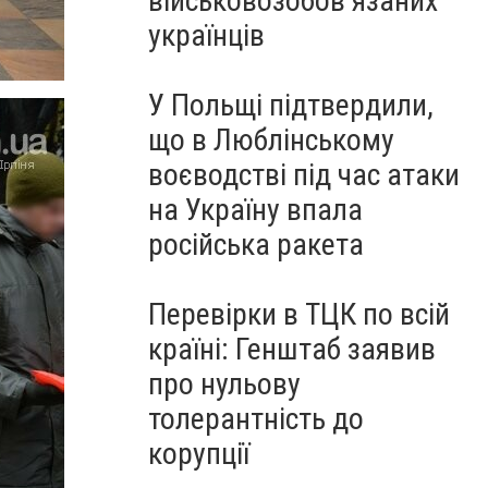
військовозобов’язаних
українців
У Польщі підтвердили,
що в Люблінському
воєводстві під час атаки
на Україну впала
російська ракета
Перевірки в ТЦК по всій
країні: Генштаб заявив
про нульову
толерантність до
корупції