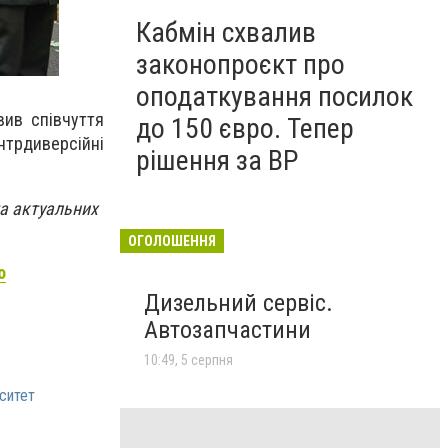
Кабмін схвалив
законопроєкт про
оподаткування посилок
вив співчуття
до 150 євро. Тепер
нтрдиверсійні
рішення за ВР
та актуальних
ОГОЛОШЕННЯ
о
Дизельний сервіс.
Автозапчастини
10:49, 5 серпня
ситет