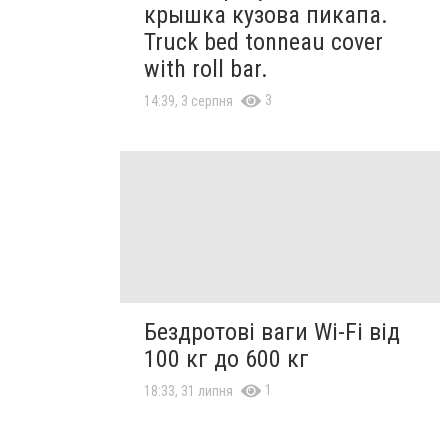
крышка кузова пикапа.
Truck bed tonneau cover
with roll bar.
3
14:39, 3 серпня
Бездротові ваги Wi-Fi від
100 кг до 600 кг
1
18:33, 31 липня