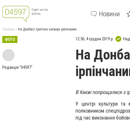
Новини
Головна
На Донбасі трагічно загинув ірпінчанин
12:50, 4 грудня 2019 р.
Над
ФОТО
На Донба
ірпінчани
Редакція "04597"
В Києві попрощалися з 
У центрі культури та 
полковником спецпідроз
під час виконання бойово