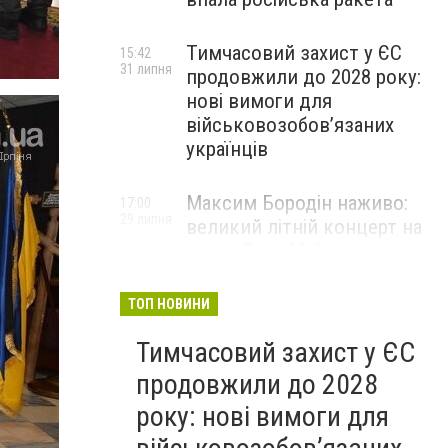
Тимчасовий захист у ЄС
15:42
31 липня
продовжили до 2028 року:
нові вимоги для
військовозобов’язаних
українців
Максим Бородін наживо:
17:00
29 липня
великий літній концерт на
терасі River Mall
НОВИНИ КОМПАНІЙ
ТОП НОВИНИ
Тимчасовий захист у ЄС
продовжили до 2028
року: нові вимоги для