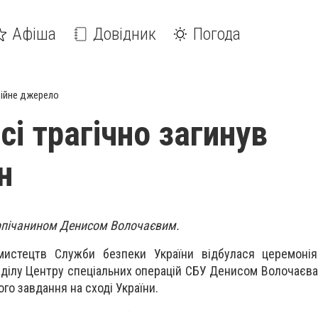
Афіша
Довідник
Погода
ійне джерело
сі трагічно загинув
н
ірпічанином Денисом Волочаєвим.
мистецтв Служби безпеки України відбулася церемоні
ділу Центру спеціальних операцій СБУ Денисом Волочаєва,
го завдання на сході України.