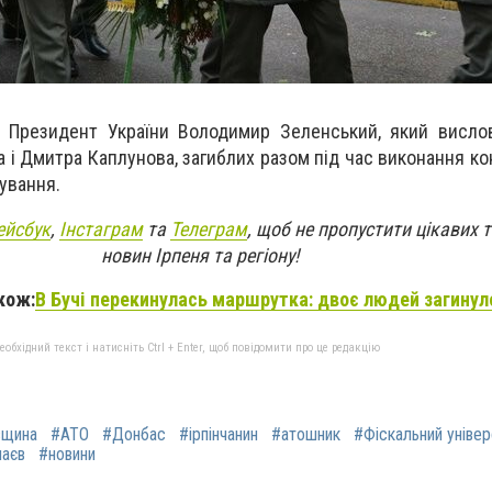
в Президент України Володимир Зеленський, який висло
 і Дмитра Каплунова, загиблих разом під час виконання ко
жування.
ейсбук
,
Інстаграм
та
Телеграм
, щоб не пропустити цікавих 
новин Ірпеня та регіону!
кож:
В Бучі перекинулась маршрутка: двоє людей загинул
бхідний текст і натисніть Ctrl + Enter, щоб повідомити про це редакцію
вщина
#АТО
#Донбас
#ірпінчанин
#атошник
#Фіскальний універ
аєв
#новини