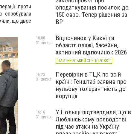
законопроєкт про
ерації проти
оподаткування посилок до
ка спробувала
150 євро. Тепер рішення за
мили, що двоє
ВР
Відпочинок у Києві та
18:00
31 липня
області: пляжі, басейни,
активний відпочинок 2026
ПАРТНЕРСЬКИЙ СПЕЦПРОЄКТ
Перевірки в ТЦК по всій
16:23
31 липня
країні: Генштаб заявив про
нульову толерантність до
корупції
У Польщі підтвердили, що в
16:16
31 липня
Люблінському воєводстві
під час атаки на Україну
впала російська ракета