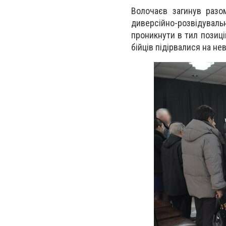
Волочаєв загинув разо
диверсійно-розвідуваль
проникнути в тил позиці
бійців підірвалися на не