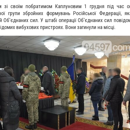
м зі своїм побратимом Каплуновим 1 грудня під час оп
ної групи збройних формувань Російської Федерації, я
й Об'єднаних сил. У штабі операції Об'єднаних сил повідо
відомих вибухових пристроях. Вони загинули на місці.