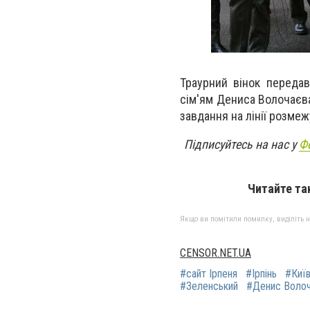
Траурний вінок переда
сім'ям Дениса Волочаєва
завдання на лінії розме
Підписуйтесь на нас у
Ф
Читайте та
Якщо ви помітили помилку, виділіть нео
CENSOR.NET.UA
#сайт Ірпеня
#Ірпінь
#Киї
#Зеленський
#Денис Волоч