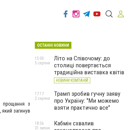
ОСТАННІ НОВИНИ
Літо на Співочому: до
15:00
5 серпня
столиці повертається
традиційна виставка квітів
НОВИНИ КОМПАНІЙ
Трамп зробив гучну заяву
17:17
2 серпня
про Україну: "Ми можемо
я прощання з
взяти практично все"
 який загинув
Кабмін схвалив
18:56
31 липня