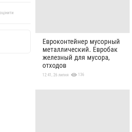
 оцінити
Евроконтейнер мусорный
металлический. Евробак
железный для мусора,
отходов
136
12:41, 26 липня