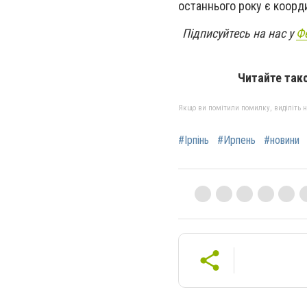
останнього року є коорд
Підписуйтесь на нас у
Ф
Читайте так
Якщо ви помітили помилку, виділіть нео
#Ірпінь
#Ирпень
#новини