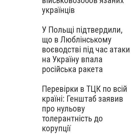
військовозобов’язаних
українців
У Польщі підтвердили,
що в Люблінському
воєводстві під час атаки
на Україну впала
російська ракета
Перевірки в ТЦК по всій
країні: Генштаб заявив
про нульову
толерантність до
корупції