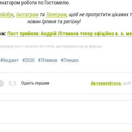
инатором роботи по Гостомелю.
ейсбук
,
Інстаграм
та
Телеграм
, щоб не пропустити цікавих 
новин Ірпеня та регіону!
ож:
Пост прийняв: Андрій Літвинов тепер офіційно в. о. м
бхідний текст і натисніть Ctrl + Enter, щоб повідомити про це редакцію
#бюджет
#2020
#Літвинов
#Плешко
0,0
Оцініть першим
Авторизуйтесь
, щоб