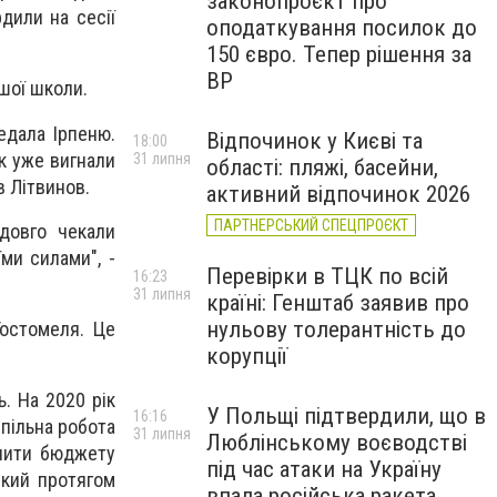
законопроєкт про
дили на сесії
оподаткування посилок до
150 євро. Тепер рішення за
ВР
шої школи.
едала Ірпеню.
Відпочинок у Києві та
18:00
ік уже вигнали
31 липня
області: пляжі, басейни,
в Літвинов.
активний відпочинок 2026
ПАРТНЕРСЬКИЙ СПЕЦПРОЄКТ
довго чекали
ми силами", -
Перевірки в ТЦК по всій
16:23
31 липня
країні: Генштаб заявив про
нульову толерантність до
Гостомеля. Це
корупції
ь. На 2020 рік
У Польщі підтвердили, що в
16:16
спільна робота
31 липня
Люблінському воєводстві
інити бюджету
під час атаки на Україну
який протягом
впала російська ракета