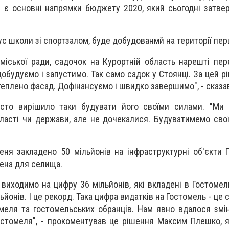
 є основні напрямки бюджету 2020, який сьогодні затвер
ус школи зі спортзалом, буде добудованмй на території пер
міської ради, садочок на Курортній область нарешті пер
обудуємо і запустимо. Так само садок у Стоянці. За цей р
Утеплено фасад. Дофінансуємо і швидко завершимо", - сказа
сто вирішило таки будувати його своїми силами. "Ми 
бласті чи держави, але не дочекалися. Будуватимемо свої
еня закладено 50 мільйонів на інфраструктурні об'єкти 
ена для селища.
 виходимо на цифру 36 мільйонів, які вкладені в Гостомел
йонів. І це рекорд. Така цифра видатків на Гостомель - це 
омеля та гостомельських обранців. Нам явно вдалося зм
остомеля", - прокоментував це рішення Максим Плешко, 