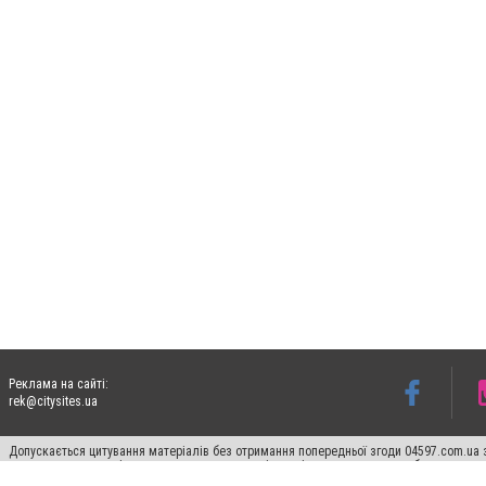
Реклама на сайті:
rek@citysites.ua
Допускається цитування матеріалів без отримання попередньої згоди 04597.com.ua за
пошукових систем гіперпосилання на цитовані статті не нижче другого абзацу в тек