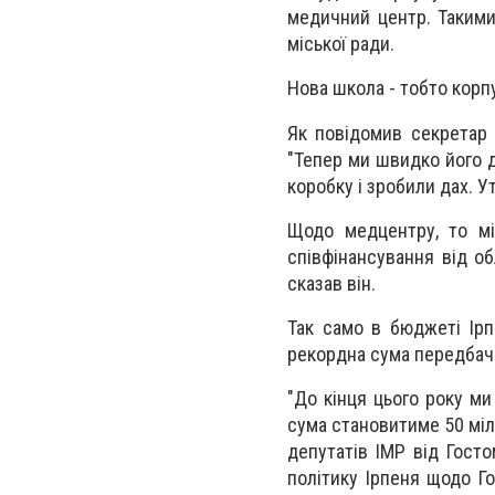
медичний центр. Такими
міської ради.
Нова школа - тобто корп
Як повідомив секретар 
"Тепер ми швидко його д
коробку і зробили дах. 
Щодо медцентру, то мі
співфінансування від о
сказав він.
Так само в бюджеті Ірп
рекордна сума передбач
"До кінця цього року ми
сума становитиме 50 міль
депутатів ІМР від Гост
політику Ірпеня щодо Г