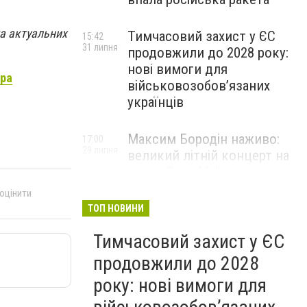
та актуальних
Тимчасовий захист у ЄС
15:42
31 липня
продовжили до 2028 року:
нові вимоги для
ера
військовозобов’язаних
українців
Максим Бородін наживо:
17:00
29 липня
великий літній концерт на
терасі River Mall
НОВИНИ КОМПАНІЙ
 оцінити
ТОП НОВИНИ
Тимчасовий захист у ЄС
продовжили до 2028
року: нові вимоги для