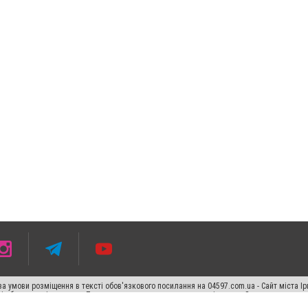
 умови розміщення в тексті обов'язкового посилання на 04597.com.ua - Сайт міста Ір
сті або в якості джерела. Порушення виняткових прав переслідується Законом.