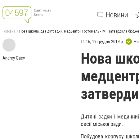
Новини
Головна
Нова школа, два дитсадки, медцентр і Гостомель - ІМР затвердила бюдже
11:16, 19 грудня 2019 р.
На
Нова шко
Andrey Gaev
медцентр
затверди
Дитячі садки і медични
сесії міської ради.
Побудова корпусу школи