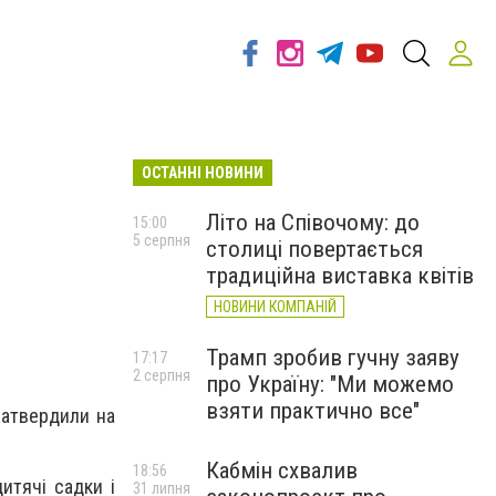
ОСТАННІ НОВИНИ
Літо на Співочому: до
15:00
5 серпня
столиці повертається
традиційна виставка квітів
НОВИНИ КОМПАНІЙ
Трамп зробив гучну заяву
17:17
2 серпня
про Україну: "Ми можемо
взяти практично все"
затвердили на
Кабмін схвалив
18:56
итячі садки і
31 липня