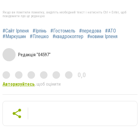
Якщо ви помітили помилку, виділіть необхідний текст і натисніть Ctrl + Enter, щоб
повідомити про це редакцію
#Сайт Ірпеня
#Ірпінь
#Гостомель
#передова
#АТО
#Маркушин
#Плешко
#квадрокоптер
#новини Ірпеня
Редакція "04597"
0,0
Авторизуйтесь
, щоб оцінити