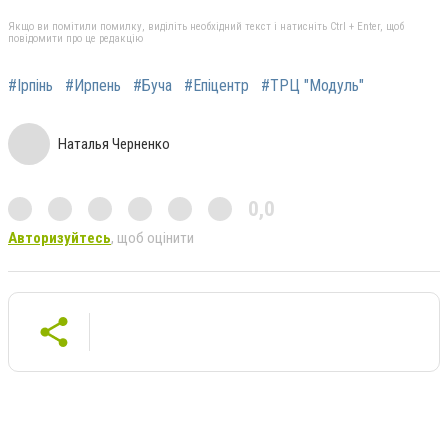
Якщо ви помітили помилку, виділіть необхідний текст і натисніть Ctrl + Enter, щоб
повідомити про це редакцію
#Ірпінь
#Ирпень
#Буча
#Епіцентр
#ТРЦ "Модуль"
Наталья Черненко
0,0
Авторизуйтесь
, щоб оцінити