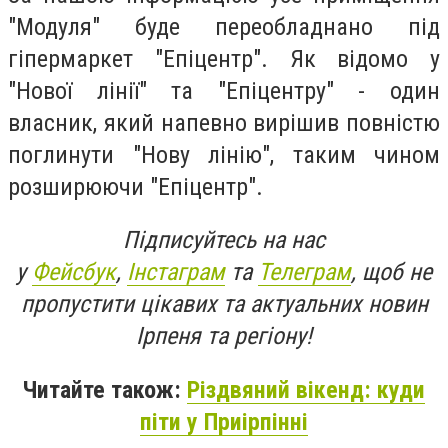
"Модуля" буде переобладнано під
гіпермаркет "Епіцентр". Як відомо у
"Нової лінії" та "Епіцентру" - один
власник, який напевно вирішив повністю
поглинути "Нову лінію", таким чином
розширюючи "Епіцентр".
Підписуйтесь на нас
у
Фейсбук
,
Інстаграм
та
Телеграм
, щоб не
пропустити цікавих та актуальних новин
Ірпеня та регіону!
Читайте також:
Різдвяний вікенд: куди
піти у Приірпінні