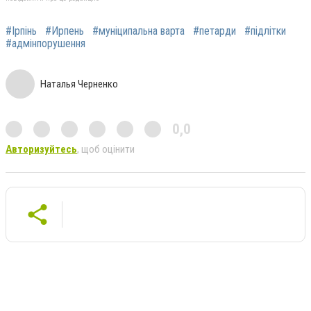
#Ірпінь
#Ирпень
#муніципальна варта
#петарди
#підлітки
#адмінпорушення
Наталья Черненко
0,0
Авторизуйтесь
, щоб оцінити