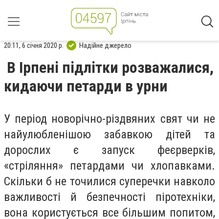
20:11, 6 січня 2020 р.
Надійне джерело
В Ірпені підлітки розважалися,
кидаючи петарди в урни
У період новорічно-різдвяних свят чи не
найулюбленішою забавкою дітей та
дорослих є запуск феєрверків,
«стріляння» петардами чи хлопавками.
Скільки б не точилися суперечки навколо
важливості й безпечності піротехніки,
вона користується все більшим попитом,