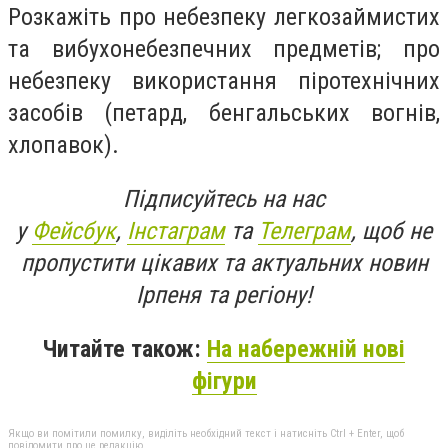
Розкажіть про небезпеку легкозаймистих
та вибухонебезпечних предметів; про
небезпеку використання піротехнічних
засобів (петард, бенгальських вогнів,
хлопавок).
Підписуйтесь на нас
у
Фейсбук
,
Інстаграм
та
Телеграм
, щоб не
пропустити цікавих та актуальних новин
Ірпеня та регіону!
Читайте також:
На набережній нові
фігури
Якщо ви помітили помилку, виділіть необхідний текст і натисніть Ctrl + Enter, щоб
повідомити про це редакцію