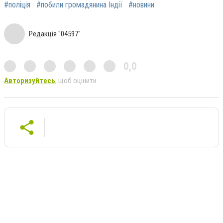
#поліція
#побили громадянина Індії
#новини
Редакція "04597"
0,0
Авторизуйтесь
, щоб оцінити