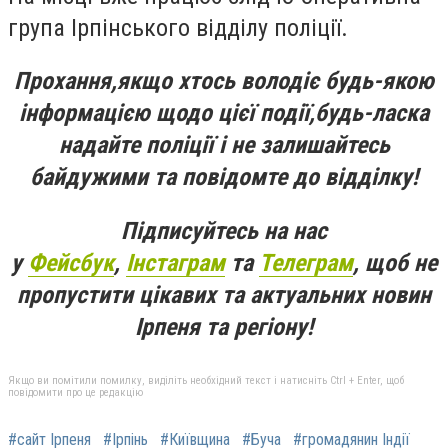
група Ірпінського відділу поліції.
Прохання,якщо хтось володіє будь-якою
інформацією щодо цієї події,будь-ласка
надайте поліції і не залишайтесь
байдужими та повідомте до відділку!
Підписуйтесь на нас
у
Фейсбук
,
Інстаграм
та
Телеграм
, щоб не
пропустити цікавих та актуальних новин
Ірпеня та регіону!
Якщо ви помітили помилку, виділіть необхідний текст і натисніть Ctrl + Enter, щоб
повідомити про це редакцію
#сайт Ірпеня
#Ірпінь
#Київщина
#Буча
#громадянин Індії