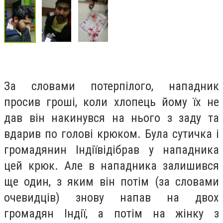
За словами потерпілого, нападник
просив гроші, коли хлопець йому їх не
дав він накинувся на нього з заду та
вдарив по голові крюком. Була сутичка і
громадянин Індії
відібрав у нападника
цей крюк. Але в нападника залишився
ще один, з яким він потім (за словами
очевидців) знову напав на двох
громадян Індії, а
потім на жінку з