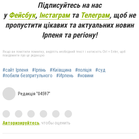
Підписуйтесь на нас
у
Фейсбук
,
Інстаграм
та
Телеграм
, щоб не
пропустити цікавих та актуальних новин
Ірпеня та регіону!
Якщо ви помітили помилку, виділіть необхідний текст і натисніть Ctrl + Enter, щоб
повідомити про це редакцію
#сайт Ірпеня
#Ірпінь
#Київщина
#поліція
#суд
#побили безпритульного
#Ирпень
#новини
Редакція "04597"
Авторизируйтесь
, чтобы оценить