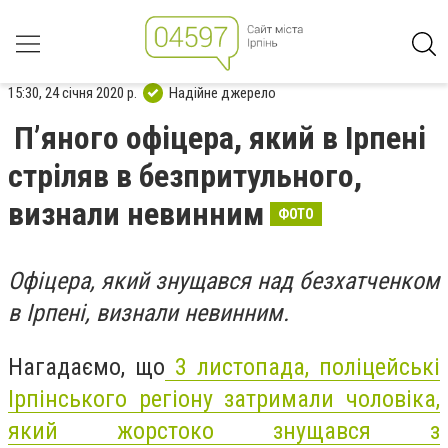
15:30, 24 січня 2020 р.
Надійне джерело
П’яного офіцера, який в Ірпені
стріляв в безпритульного,
визнали невинним
ФОТО
Офіцера, який знущався над безхатченком
в Ірпені, визнали невинним.
Нагадаємо, що
3 листопада, поліцейські
Ірпінського регіону затримали чоловіка,
який жорстоко знущався з