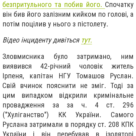
безпритульного та побив його.
Спочатку
він бив його залізним кийком по голові, а
потім поцілив у нього з пістолету.
Відео інциденту дивіться
тут.
Зловмисника було затримано, ним
виявився 42-річний чоловік житель
Ірпеня, капітан НГУ Томашов Руслан.
Свій вчинок пояснити не зміг. Тоді за
цим випадком відкрили
кримінальне
провадження за за ч. 4 ст. 296
("Хуліганство") КК України. Самого
Руслана затримали в порядку ст. 208 КПК
України і він перебував в ізоляторі