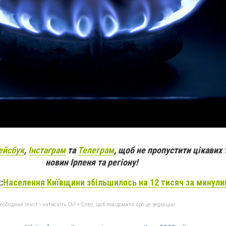
ейсбук
,
Інстаграм
та
Телеграм
, щоб не пропустити цікавих 
новин Ірпеня та регіону!
:
Населення Київщини збільшилось на 12 тисяч за минулий
бхідний текст і натисніть Ctrl + Enter, щоб повідомити про це редакцію