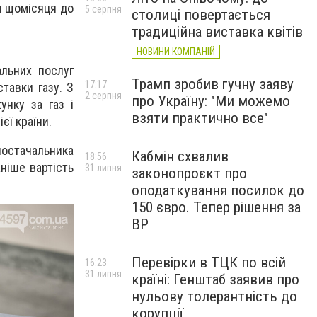
ти щомісяця до
5 серпня
столиці повертається
традиційна виставка квітів
НОВИНИ КОМПАНІЙ
альних послуг
Трамп зробив гучну заяву
17:17
тавки газу. З
2 серпня
про Україну: "Ми можемо
унку за газ і
взяти практично все"
єї країни.
 постачальника
Кабмін схвалив
18:56
ніше вартість
31 липня
законопроєкт про
оподаткування посилок до
150 євро. Тепер рішення за
ВР
Перевірки в ТЦК по всій
16:23
31 липня
країні: Генштаб заявив про
нульову толерантність до
корупції