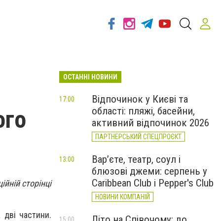
ОСТАННІ НОВИНИ
Відпочинок у Києві та
17:00
області: пляжі, басейни,
ого
активний відпочинок 2026
ПАРТНЕРСЬКИЙ СПЕЦПРОЄКТ
Вар’єте, театр, соул і
13:00
блюзові джеми: серпень у
Caribbean Club і Pepper's Club
ійній сторінці
НОВИНИ КОМПАНІЙ
а дві частини.
Літо на Співочому: до
15:00