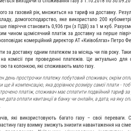
еться виходячи із споживання газу з 1.10.2018 по 30.09.20
того за газовий рік, множиться на тариф на доставку. Резу
кладу, домогосподарство, яке використало 200 кубометрів
ше півріччя становить 0,936 грн (з ПДВ) за 1 м куб. Рахуємо,
аким чином щомісячний платіж за доставку на перше піврі
 розповідає комерційний директор АТ «Київоблгаз» Петро Ф
и за доставку одним платежем за місяць чи пів року. Так
на комісії при проведенні платежів. Це актуально для 
ою та колонкою, які споживають мало газу.
н день прострочки платежу побутовий споживач, окрім опл
ти ще й компенсацію, яка дорівнює розміру самої плати - то
острочено платіж, споживач має сплатити подвійний тариф за
е дата оплати квитанції в банку чи онлайн, а дата, на яку оп
.
чів, які використовують багато газу – свої переваги. С
частину газу взимку зможуть знизити навантаження на сім