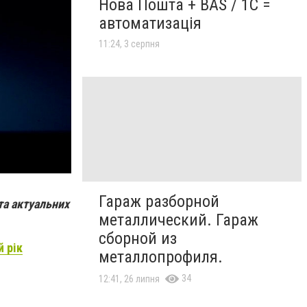
Нова Пошта + BAS / 1C =
автоматизація
11:24, 3 серпня
Гараж разборной
та актуальних
металлический. Гараж
сборной из
 рік
металлопрофиля.
34
12:41, 26 липня