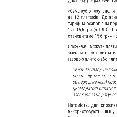
доставку розраховуватим
«Сума кубів газу, спожи
на 12 платежів. До при
тариф на розподіл на пер
12= 15,6 грн (з ПДВ). Т
становитиме 15,6 грн» -
Споживачі можуть платит
зменшать свої витрати 
газовою плитою або плит
Зверніть увагу!
За коже
розподілу, має сплати
за період, на який пр
цьому датою оплати є н
зарахована на рахунок
Натомість, для спожива
використовують більшу 