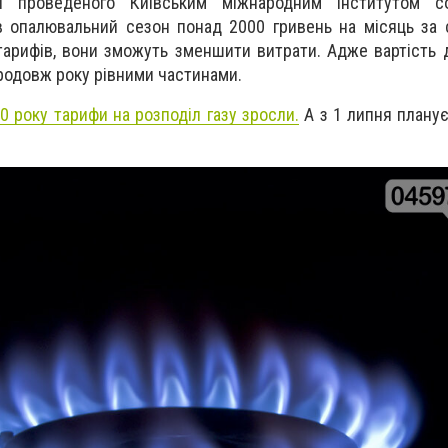
 проведеного Київським міжнародним інститутом со
 опалювальний сезон понад 2000 гривень на місяць за 
тарифів, вони зможуть зменшити витрати. Адже вартість д
родовж року рівними частинами.
20 року тарифи на розподіл газу зросли.
А з 1 липня плану