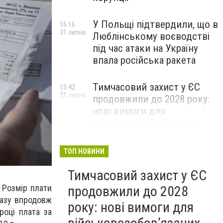
У Польщі підтвердили, що в
16:16
31 липня
Люблінському воєводстві
під час атаки на Україну
впала російська ракета
Тимчасовий захист у ЄС
15:42
31 липня
продовжили до 2028 року:
нові вимоги для
військовозобов’язаних
українців
ТОП НОВИНИ
Тимчасовий захист у ЄС
 Розмір плати
продовжили до 2028
газу впродовж
року: нові вимоги для
році плата за