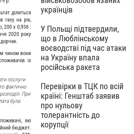
військовозобов’язаних
19 р.
українців
льтат ділиться
 газу на рік,
 200 х 0,936 :
У Польщі підтвердили,
ччя 2020 року
що в Люблінському
едорчак.
воєводстві під час атаки
им чином вони
на Україну впала
споживачів із
російська ракета
ати послуги
Перевірки в ТЦК по всій
бто фактично
 розподіл. При
країні: Генштаб заявив
лата була
про нульову
толерантність до
поживачі, які
корупції
ейний бюджет.