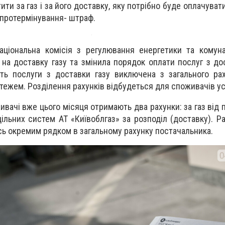
ити за газ і за його доставку, яку потрібно буде оплачува
 протермінування- штраф.
аціональна комісія з регулювання енергетики та комун
на доставку газу та змінила порядок оплати послуг з дос
сть послуги з доставки газу виключена з загального рах
ежем. Розділення рахунків відбудеться для споживачів усі
живачі вже цього місяця отримають д
ва рахунки: за газ від
ільних систем АТ «Київоблгаз» за розподіл (доставку). Ра
сь окремим рядком в загальному рахунку постачальника.