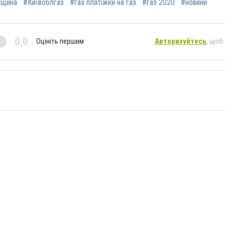
вщина
#Київоблгаз
#газ платіжки на газ
#газ 2020
#новини
0,0
Оцініть першим
Авторизуйтесь
, щоб