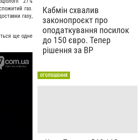
ціології 27%
спожитий газ.
Кабмін схвалив
оставки газу,
законопроєкт про
оподаткування посилок
ється ще одне
до 150 євро. Тепер
рішення за ВР
ОГОЛОШЕННЯ