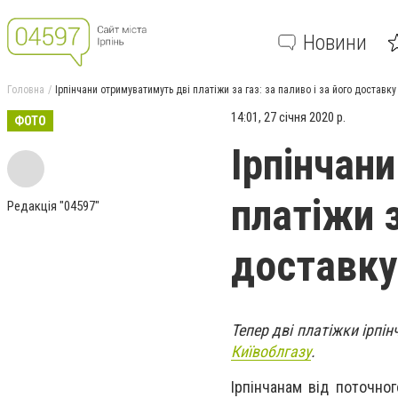
Новини
Головна
Ірпінчани отримуватимуть дві платіжи за газ: за паливо і за його доставку
14:01, 27 січня 2020 р.
ФОТО
Ірпінчан
платіжи з
Редакція "04597"
доставку
Тепер дві платіжки ірпі
Київоблгазу
.
Ірпінчанам від поточног