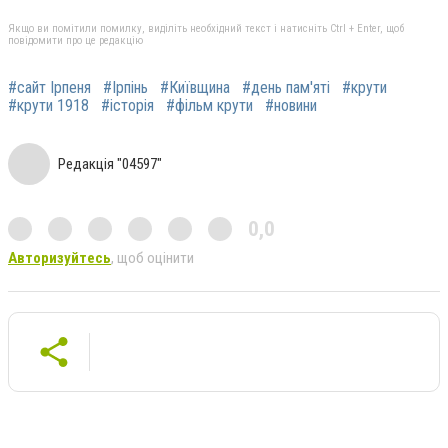
Якщо ви помітили помилку, виділіть необхідний текст і натисніть Ctrl + Enter, щоб
повідомити про це редакцію
#сайт Ірпеня
#Ірпінь
#Київщина
#день пам'яті
#крути
#крути 1918
#історія
#фільм крути
#новини
Редакція "04597"
0,0
Авторизуйтесь
, щоб оцінити