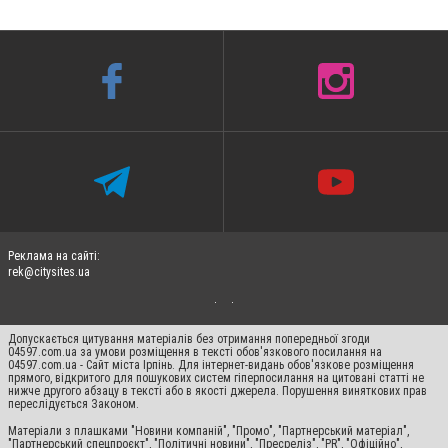
Реклама на сайті:
rek@citysites.ua
Допускається цитування матеріалів без отримання попередньої згоди
04597.com.ua за умови розміщення в тексті обов'язкового посилання на
04597.com.ua - Сайт міста Ірпінь. Для інтернет-видань обов'язкове розміщення
прямого, відкритого для пошукових систем гіперпосилання на цитовані статті не
нижче другого абзацу в тексті або в якості джерела. Порушення виняткових прав
переслідується Законом.
Матеріали з плашками "Новини компаній", "Промо", "Партнерський матеріал",
"Партнерський спецпроєкт", "Політичні новини", "Пресреліз", "PR", "Офіційно",