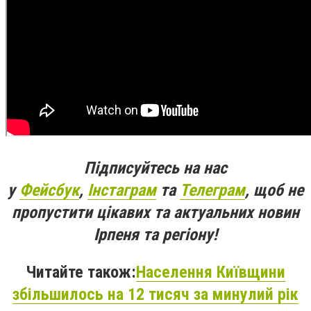
Підписуйтесь на нас
у
Фейсбук
,
Інстаграм
та
Телеграм
, щоб не
пропустити цікавих та актуальних новин
Ірпеня та регіону!
Читайте також:
Населення Київщини
збільшилось на 12 тисяч за минулий рік