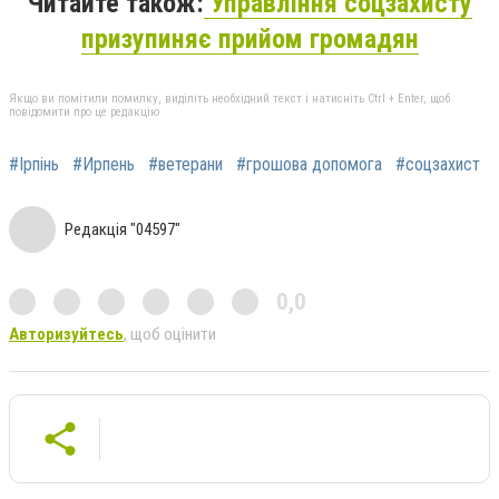
Читайте також:
Управління соцзахисту
призупиняє прийом громадян
Якщо ви помітили помилку, виділіть необхідний текст і натисніть Ctrl + Enter, щоб
повідомити про це редакцію
#Ірпінь
#Ирпень
#ветерани
#грошова допомога
#соцзахист
Редакція "04597"
0,0
Авторизуйтесь
, щоб оцінити