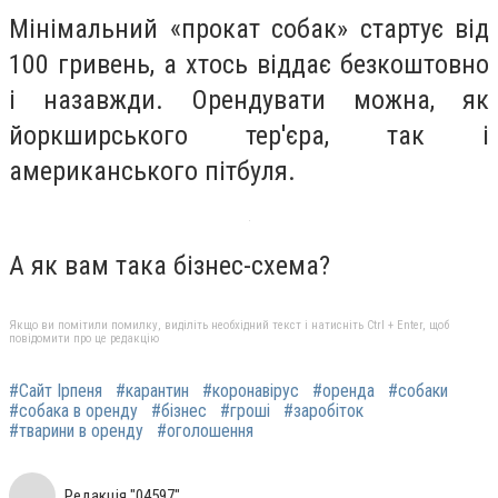
Мінімальний «прокат собак» стартує від
100 гривень, а хтось віддає безкоштовно
і назавжди.
Орендувати можна, як
йоркширського тер'єра, так і
американського пітбуля.
А як вам така бізнес-схема?
Якщо ви помітили помилку, виділіть необхідний текст і натисніть Ctrl + Enter, щоб
повідомити про це редакцію
#Сайт Ірпеня
#карантин
#коронавірус
#оренда
#собаки
#собака в оренду
#бізнес
#гроші
#заробіток
#тварини в оренду
#оголошення
Редакція "04597"