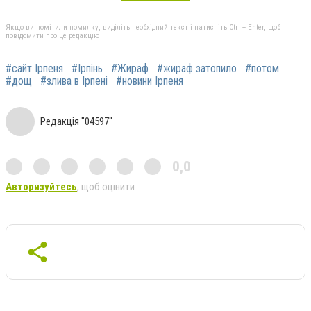
Якщо ви помітили помилку, виділіть необхідний текст і натисніть Ctrl + Enter, щоб
повідомити про це редакцію
#сайт Ірпеня
#Ірпінь
#Жираф
#жираф затопило
#потом
#дощ
#злива в Ірпені
#новини Ірпеня
Редакція "04597"
0,0
Авторизуйтесь
, щоб оцінити