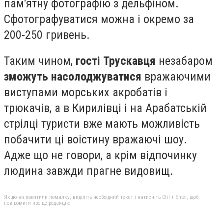
пам'ятну фотографію з дельфіном.
Сфотографуватися можна і окремо за
200-250 гривень.
Таким чином,
гості Трускавця
незабаром
зможуть насолоджуватися
вражаючими
виступами морських акробатів і
трюкачів, а в Кирилівці і на Арабатській
стрілці туристи вже мають можливість
побачити ці воістину вражаючі шоу.
Адже що не говори, а крім відпочинку
людина завжди прагне видовищ.
Якщо ви помітили помилку, виділіть необхідний текст і натисніть Ctrl + Enter, щоб
повідомити про це редакцію