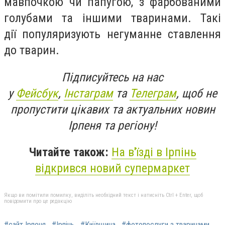
мавпочкою чи папугою, з фарбованими
голубами та іншими тваринами. Такі
дії популяризують негуманне ставлення
до тварин.
Підписуйтесь на нас
у
Фейсбук
,
Інстаграм
та
Телеграм
, щоб не
пропустити цікавих та актуальних новин
Ірпеня та регіону!
Читайте також:
На в'їзді в Ірпінь
відкрився новий супермаркет
Якщо ви помітили помилку, виділіть необхідний текст і натисніть Ctrl + Enter, щоб
повідомити про це редакцію
#сайт Ірпеня
#Ірпінь
#Київщина
#фотопослуги з тваринами