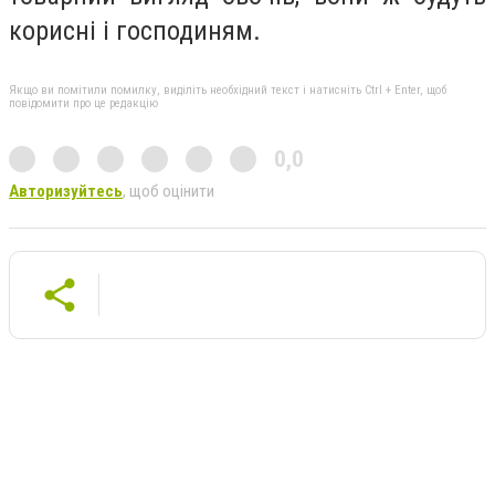
корисні і господиням.
Якщо ви помітили помилку, виділіть необхідний текст і натисніть Ctrl + Enter, щоб
повідомити про це редакцію
0,0
Авторизуйтесь
, щоб оцінити