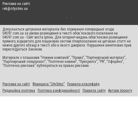
Реклама на сайті:
rek@citysites.ua
Допускається цитування матеріалів без отримання попередньої згоди
04597.com.ua за умови розміщення в тексті обов'язкового посилання на
04597.com.ua - Сайт міста Ірпінь. Для інтернет-видань обов'язкове розміщення
прямого, відкритого для пошукових систем гіперпосилання на цитовані статті не
нижче другого абзацу в тексті або в якості джерела. Порушення виняткових прав
переслідується Законом.
Матеріали з плашками "Новини компаній", "Промо", "Партнерський матеріал",
"Партнерський спецпроєкт", "Політичні новини", "Пресреліз", "PR", "Офіційно",
"Політична реклама" публікуються на правах реклами.
Реклама на сайті
Франшиза "CitySites"
Правила класифайд
Редакційна політика
Політика конфіденційності
Правила сайту
Автори проєкту