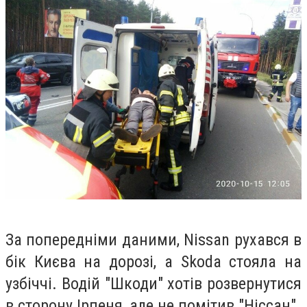
За попередніми даними,
Nissan рухався в
бік Києва на дорозі, а Skoda стояла на
узбіччі. Водій "Шкоди" хотів розвернутися
в сторону Ірпеня, але не помітив "Ніссан".