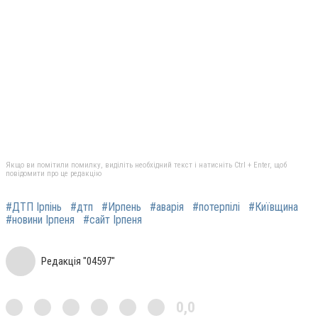
Якщо ви помітили помилку, виділіть необхідний текст і натисніть Ctrl + Enter, щоб
повідомити про це редакцію
#ДТП Ірпінь
#дтп
#Ирпень
#аварія
#потерпілі
#Київщина
#новини Ірпеня
#сайт Ірпеня
Редакція "04597"
0,0