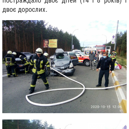
постраждало двоє дітей (14 і 8 років) і
двоє дорослих.