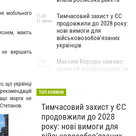
ня мобільного
Тимчасовий захист у ЄС
15:42
31 липня
продовжили до 2028 року:
нові вимоги для
иснем, мають
військовозобов’язаних
українців
 не вирішить
Максим Бородін наживо:
17:00
29 липня
великий літній концерт на
терасі River Mall
о, що українці
НОВИНИ КОМПАНІЙ
я рекомендацій
ТОП НОВИНИ
наші морги не
Тимчасовий захист у ЄС
 Степанов.
продовжили до 2028
року: нові вимоги для