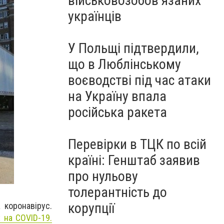
військовозобов’язаних
українців
У Польщі підтвердили,
що в Люблінському
воєводстві під час атаки
на Україну впала
російська ракета
Перевірки в ТЦК по всій
країні: Генштаб заявив
про нульову
толерантність до
корупції
 коронавірус.
 на COVID-19.