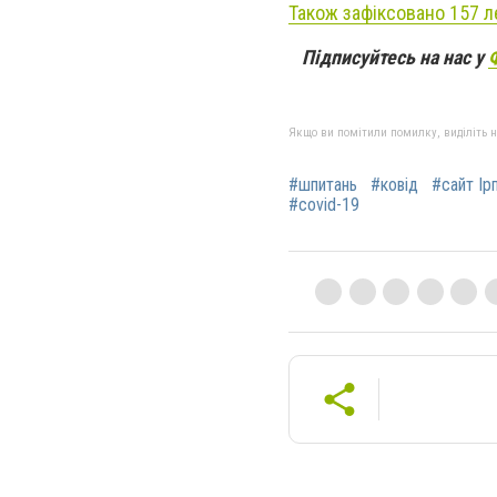
Також зафіксовано 157 л
Підписуйтесь на нас у
Якщо ви помітили помилку, виділіть нео
#шпитань
#ковід
#сайт Ір
#covid-19