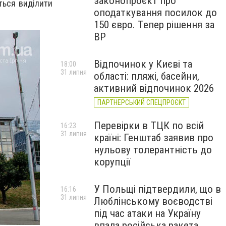
законопроєкт про
ться виділити
оподаткування посилок до
150 євро. Тепер рішення за
ВР
Відпочинок у Києві та
18:00
31 липня
області: пляжі, басейни,
активний відпочинок 2026
ПАРТНЕРСЬКИЙ СПЕЦПРОЄКТ
Перевірки в ТЦК по всій
16:23
31 липня
країні: Генштаб заявив про
нульову толерантність до
корупції
У Польщі підтвердили, що в
16:16
31 липня
Люблінському воєводстві
під час атаки на Україну
впала російська ракета