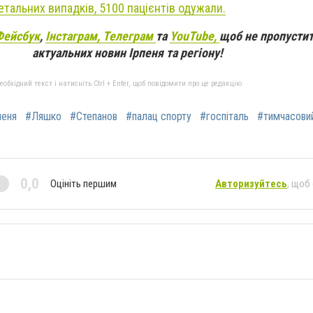
етальних випадків, 5100 пацієнтів одужали.
Фейсбук
,
Інстаграм,
Телеграм
та
YouTube,
щоб не пропустит
актуальних новин Ірпеня та регіону!
бхідний текст і натисніть Ctrl + Enter, щоб повідомити про це редакцію
пеня
#Ляшко
#Степанов
#палац спорту
#госпіталь
#тимчасовий
0,0
Оцініть першим
Авторизуйтесь
, щоб