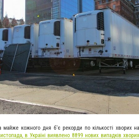
а майже кожного дня б'є рекорди по кількості хворих на
истопада, в Україні виявлено 8899 нових випадків хворих