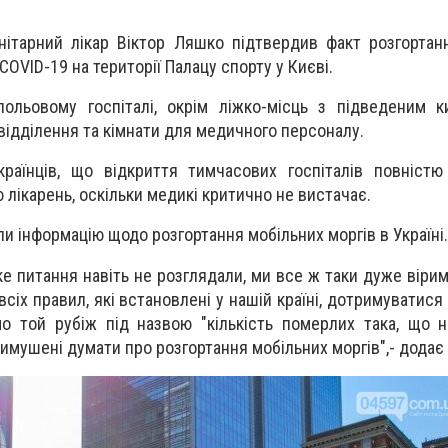
нітарний лікар
Віктор Ляшко підтвердив
факт розгортан
COVID-19 на території Палацу спорту у Києві.
ольовому госпіталі, окрім ліжко-місць з підведеним к
 відділення та кімнати для медичного персоналу.
аїнців, що відкриття тимчасових госпіталів повністю
 лікарень, оскільки медикі критично не вистачає.
ли інформацію щодо розгортання мобільних моргів в Україні.
е питання навіть не розглядали, ми все ж таки дуже вірим
сіх правил, які встановлені у нашій країні, дотримуватис
о той рубіж під назвою "кількість померлих така, що 
вимушені думати про розгортання мобільних моргів",- додає