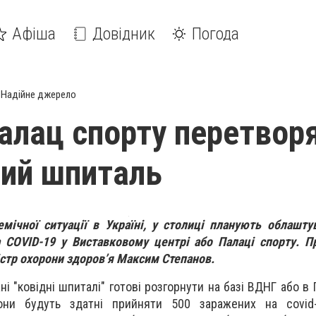
Афіша
Довідник
Погода
Надійне джерело
Палац спорту перетвор
ний шпиталь
мічної ситуації в Україні, у столиці планують облашту
а COVID-19 у Виставковому центрі або Палаці спорту. П
істр охорони здоров’я Максим Степанов.
ні "ковідні шпиталі"
готові розгорнути на базі ВДНГ або в 
они будуть здатні прийняти 500 заражених на covid