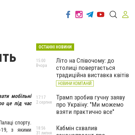
ОСТАННІ НОВИНИ
ять
Літо на Співочому: до
15:00
Вчора
столиці повертається
традиційна виставка квітів
НОВИНИ КОМПАНІЙ
вати мобільні
Трамп зробив гучну заяву
17:17
2 серпня
ро це під час
про Україну: "Ми можемо
взяти практично все"
Палаці спорту.
Кабмін схвалив
18:56
-19, з якими
31 липня