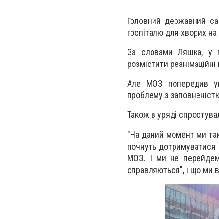
Головний державний са
госпіталю для хворих на 
За словами Ляшка, у п
розмістити реанімаційні
Але МОЗ попередив укр
проблему з заповненістю
Також в уряді спростува
"На даний момент ми так
почнуть дотримуватися в
МОЗ. І ми не перейдем
справляються", і що ми 