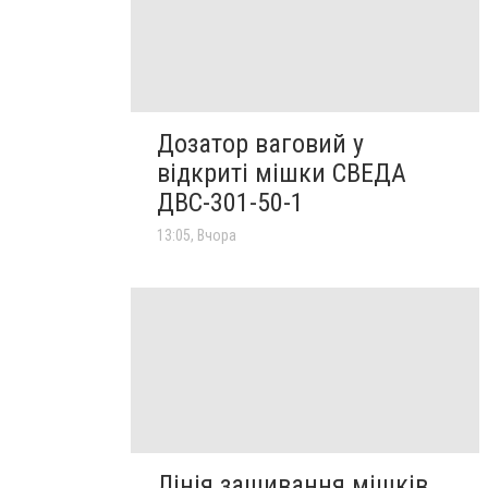
Дозатор ваговий у
відкриті мішки СВЕДА
ДВС-301-50-1
13:05, Вчора
Лінія зашивання мішків