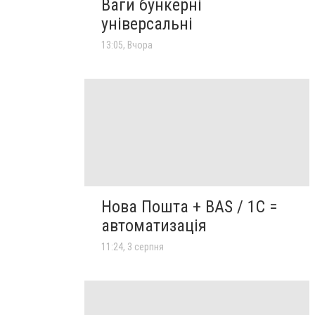
Ваги бункерні
універсальні
13:05, Вчора
Нова Пошта + BAS / 1C =
автоматизація
11:24, 3 серпня