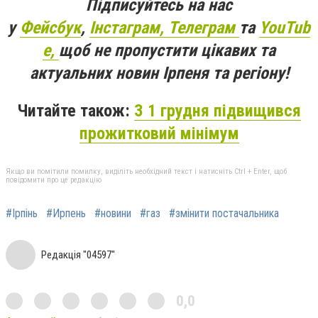
Підписуйтесь на нас
у
Фейсбук
,
Інстаграм,
Телеграм
та
YouTub
e,
щоб не пропустити цікавих та
актуальних новин Ірпеня та регіону!
Читайте також:
З 1 грудня підвищився
прожитковий мінімум
Якщо ви помітили помилку, виділіть необхідний текст і натисніть Ctrl + Enter, щоб
повідомити про це редакцію
#Ірпінь
#Ирпень
#новини
#газ
#змінити постачальника
Редакція "04597"
0,0