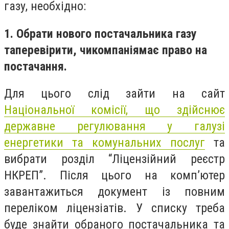
газу, необхідно:
1. Обрати нового
постачальника
газу
та
перевірити
,
чи
компанія
має
право на
постачання
.
Для цього слід зайти на сайт
Національної комісії, що здійснює
державне регулювання у галузі
енергетики та комунальних послуг
та
вибрати розділ “Ліцензійний реєстр
НКРЕП”. Після цього на комп’ютер
завантажиться документ із повним
переліком ліцензіатів. У списку треба
буде знайти обраного постачальника та