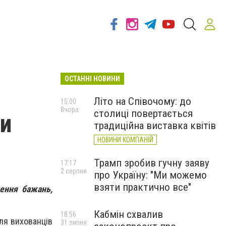
ОСТАННІ НОВИНИ
Літо на Співочому: до
15:00
Вчора
столиці повертається
ми
традиційна виставка квітів
НОВИНИ КОМПАНІЙ
Трамп зробив гучну заяву
17:17
2 серпня
про Україну: "Ми можемо
взяти практично все"
нення бажань,
Кабмін схвалив
18:56
для вихованців
31 липня