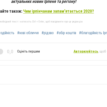
актуальних новин Ірпеня та регіону!
айте також:
Чим ірпінчанам запам'ятається 2020?
бхідний текст і натисніть Ctrl + Enter, щоб повідомити про це редакцію
одійність
#нові обличчя
#рідзво
#збір коштів
#благодійність Ірп
0,0
Оцініть першим
Авторизуйтесь
, щоб