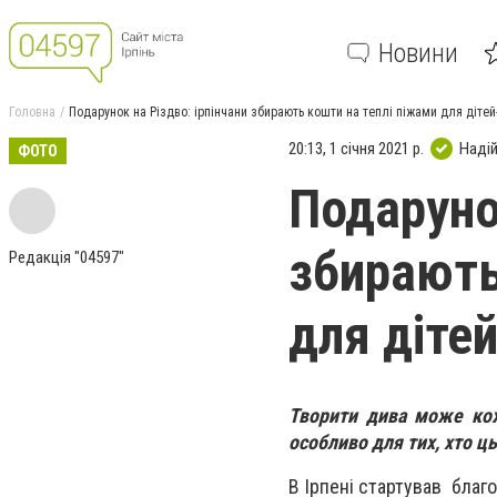
Новини
Головна
Подарунок на Різдво: ірпінчани збирають кошти на теплі піжами для дітей
20:13, 1 січня 2021 р.
Наді
ФОТО
Подарунок
збирають
Редакція "04597"
для дітей
Творити дива може коже
особливо для тих, хто ц
В Ірпені стартував благ