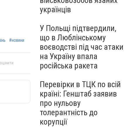
військовозобов’язаних
українців
У Польщі підтвердили,
що в Люблінському
інь
#новини
воєводстві під час атаки
на Україну впала
 оцінити
російська ракета
Перевірки в ТЦК по всій
країні: Генштаб заявив
про нульову
толерантність до
корупції