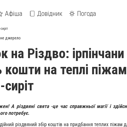
Афіша
Довідник
Погода
-сиріт
йне джерело
 на Різдво: ірпінчани
 кошти на теплі піжа
-сиріт
н! А різдвяні свята -це час справжньої магії і здійс
ього потребує.
одійний різдвяний збір коштів на придбання теплих піжам 