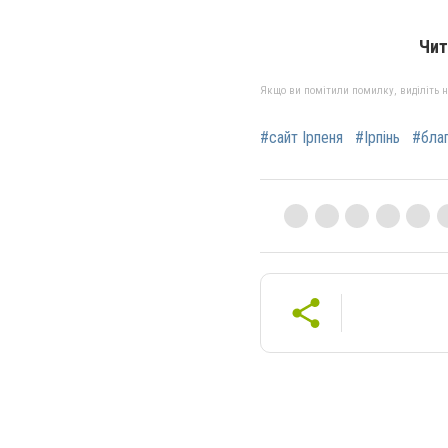
Чит
Якщо ви помітили помилку, виділіть нео
#сайт Ірпеня
#Ірпінь
#благ