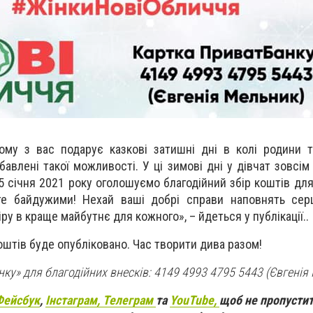
му з вас подарує казкові затишні дні в колі родини т
бавлені такої можливості. У ці зимові дні у дівчат зовсі
 5 січня 2021 року оголошуємо благодійний збір коштів для
те байдужими! Нехай ваші добрі справи наповнять сер
ру в краще майбутнє для кожного», – йдеться у публікації..
оштів буде опубліковано. Час творити дива разом!
ку» для благодійних внесків: 4149 4993 4795 5443 (Євгенія 
Фейсбук
,
Інстаграм,
Телеграм
та
YouTube,
щоб не пропустит