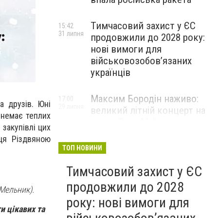
Тимчасовий захист у ЄС
15:42
31 липня
продовжили до 2028 року:
нові вимоги для
військовозобов’язаних
українців
Максим Бородін наживо:
17:00
а друзів. Юні
29 липня
великий літній концерт на
м немає теплих
терасі River Mall
 закупівлі цих
НОВИНИ КОМПАНІЙ
ця Різдвяною
ТОП НОВИНИ
Тимчасовий захист у ЄС
продовжили до 2028
Мельник).
року: нові вимоги для
и цікавих та