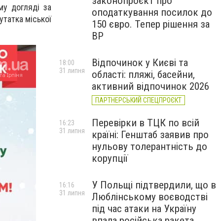
законопроєкт про
му догляді за
оподаткування посилок до
утатка міської
150 євро. Тепер рішення за
ВР
Відпочинок у Києві та
18:00
31 липня
області: пляжі, басейни,
активний відпочинок 2026
ПАРТНЕРСЬКИЙ СПЕЦПРОЄКТ
Перевірки в ТЦК по всій
16:23
31 липня
країні: Генштаб заявив про
нульову толерантність до
корупції
У Польщі підтвердили, що в
16:16
31 липня
Люблінському воєводстві
під час атаки на Україну
впала російська ракета