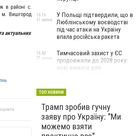
иж в районi c.
у м. Вишгород
У Польщі підтвердили, що в
16:16
31 липня
Люблінському воєводстві
під час атаки на Україну
та актуальних
впала російська ракета
Тимчасовий захист у ЄС
15:42
31 липня
продовжили до 2028 року:
нові вимоги для
військовозобов’язаних
пінь
українців
ТОП НОВИНИ
Трамп зробив гучну
 оцінити
заяву про Україну: "Ми
можемо взяти