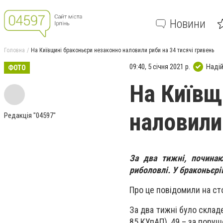
Новини
Головна
На Київщині браконьєри незаконно наловили риби на 34 тисячі гривень
09:40, 5 січня 2021 р.
Наді
ФОТО
На Київщ
наловили
Редакція "04597"
За два тижні, почина
риболовлі. У браконьєрі
Про це повідомили на ст
За два тижні було склад
85 КУпАП), 49 – за пору