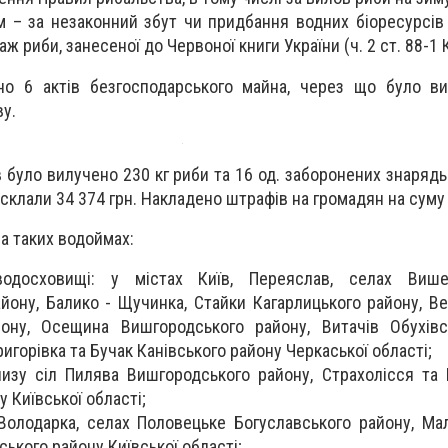
сім – за незаконний збут чи придбання водних біоресурсів 
аж риби, занесеної до Червоної книги України (ч. 2 ст. 88-1 
но 6 актів безгосподарського майна, через що було ви
у.
в було вилучено 230 кг риби та 16 од. заборонених знарядь
склали 34 374 грн. Накладено штрафів на громадян на суму 
а таких водоймах:
одосховищі: у містах Київ, Переяслав, селах Више
айону, Балико - Щучинка, Стайки Кагарлицького району, В
йону, Осещина Вишгородського району, Витачів Обухівс
Григорівка та Бучак Канівського району Черкаської області;
близу сіл Пилява Вишгородського району, Страхолісся та 
у Київської області;
 Володарка, селах Половецьке Богуславського району, Ма
ського району Київської області;