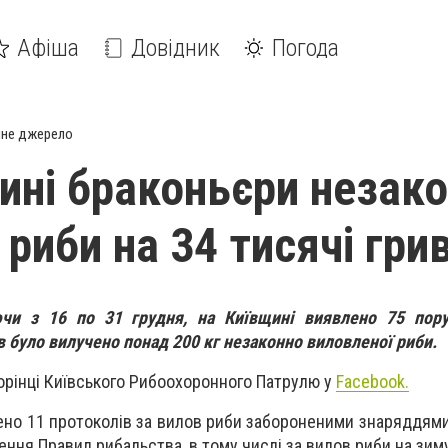
Афіша
Довідник
Погода
йне джерело
ині браконьєри незак
 риби на 34 тисячі гри
ючи з 16 по 31 грудня, на Київщині виявлено 75 пор
в було вилучено понад 200 кг незаконно виловленої риби.
орінці Київського Рибоохоронного Патрулю у
Faсebook.
ено 11 протоколів за вилов риби забороненими знаряддями 
шення Правил рибальства, в тому числі за вилов риби на зи