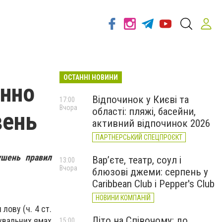
ОСТАННІ НОВИНИ
онно
Відпочинок у Києві та
17:00
Вчора
області: пляжі, басейни,
вень
активний відпочинок 2026
ПАРТНЕРСЬКИЙ СПЕЦПРОЄКТ
ушень правил
Вар’єте, театр, соул і
13:00
Вчора
блюзові джеми: серпень у
Caribbean Club і Pepper's Club
НОВИНИ КОМПАНІЙ
лову (ч. 4 ст.
Літо на Співочому: до
мувальних ямах
15:00