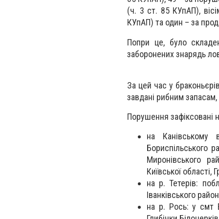
(ч. 3 ст. 85 КУпАП), ві
КУпАП) та один – за прод
Попри це, було складе
заборонених знарядь лов
За цей час у браконьєрі
завдані рибним запасам, 
Порушення зафіксовані н
на Канівському в
Бориспільського р
Миронівського ра
Київської області, 
на р. Тетерів: по
Іванківського район
на р. Рось: у смт
Глибічки Білоцерків