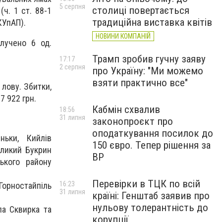
5 серпня
столиці повертається
(ч. 1 ст. 88-1
традиційна виставка квітів
КУпАП).
НОВИНИ КОМПАНІЙ
лучено 6 од.
Трамп зробив гучну заяву
17:17
2 серпня
про Україну: "Ми можемо
взяти практично все"
 лову. Збитки,
7 922 грн.
Кабмін схвалив
18:56
31 липня
законопроєкт про
оподаткування посилок до
ньки, Кийлів
150 євро. Тепер рішення за
еликий Букрин
ВР
ького району
Перевірки в ТЦК по всій
16:23
Горностайпіль
31 липня
країні: Генштаб заявив про
нульову толерантність до
ла Сквирка та
корупції