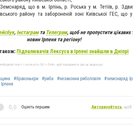
 Земснаряд, що в м. Ірпінь, р. Роська у м. Тетіїв, р. Здв
вського району та забороненій зоні Київської ГЕС, що 
ейсбук
,
Інстаграм
та
Телеграм
, щоб не пропустити цікавих 
новин Ірпеня та регіону!
 також:
Підпалювачів Лексуса в Ірпені знайшли в Дніпрі
бхідний текст і натисніть Ctrl + Enter, щоб повідомити про це редакцію
вщина
#браконьєри
#риба
#незаконна риболовля
#земснаряд Ір
 Ірпеня
0,0
Оцініть першим
Авторизуйтесь
, щоб