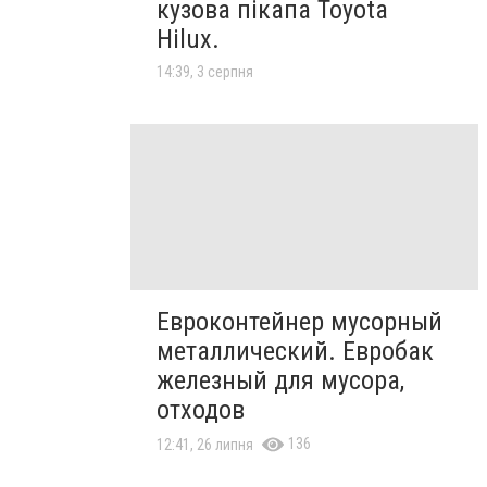
кузова пікапа Toyota
Hilux.
14:39, 3 серпня
Евроконтейнер мусорный
металлический. Евробак
железный для мусора,
отходов
136
12:41, 26 липня