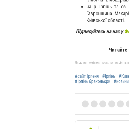
на р. Ірпінь та оз.
Гавронщина Макарі
Київської області.
Підписуйтесь на нас у
Ф
Читайте
Якщо ви помітили помилку, виділіть нео
#сайт Ірпеня
#Ірпінь
#Киї
#Ірпінь браконьєри
#новини