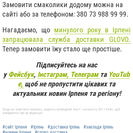
Замовити смаколики додому можна на
сайті або за телефоном:
380 73 988 99 99.
Нагадаємо, що
минулого року в Ірпені
запрацювала
служба доставки GLOVO.
Тепер замовити їжу стало ще простіше.
Підписуйтесь на нас
у
Фейсбук
,
Інстаграм,
Телеграм
та
YouTub
e,
щоб не пропустити цікавих та
актуальних новин Ірпеня та регіону!
Якщо ви помітили помилку, виділіть необхідний текст і натисніть Ctrl + Enter, щоб
повідомити про це редакцію
#сайт Ірпеня
#Ірпінь
#доставка Ірпінь
#заклади Ірпінь
#новини Ірпеня
#глово доставка