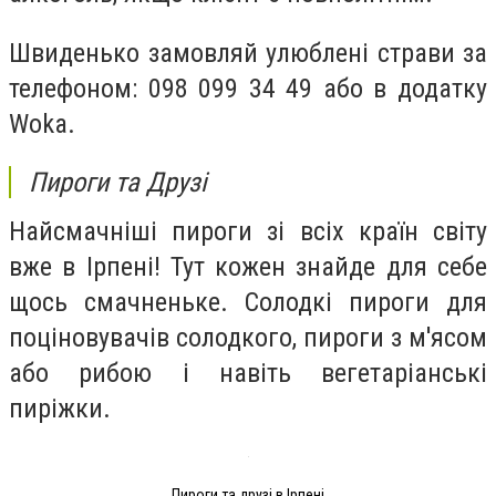
Швиденько замовляй улюблені страви за
телефоном:
098 099 34 49 або в додатку
Woka.
Пироги та Друзі
Найсмачніші пироги зі всіх країн світу
вже в Ірпені! Тут кожен знайде для себе
щось смачненьке. Солодкі пироги для
поціновувачів солодкого, пироги з м'ясом
або рибою і навіть вегетаріанські
пиріжки.
Пироги та друзі в Ірпені