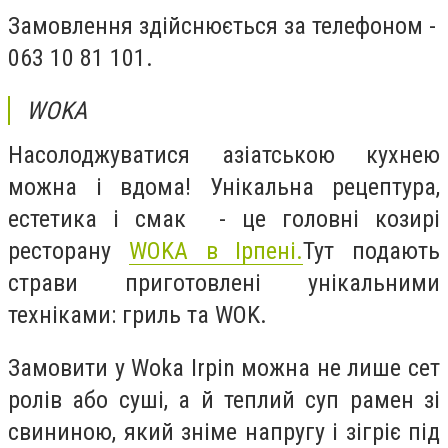
Замовлення здійснюється за телефоном -
063 10 81 101.
WOKA
Насолоджуватися азіатською кухнею
можна і вдома! Унікальна рецептура,
естетика і смак - це головні козирі
ресторану
WOKA в Ірпені.
Тут подають
страви приготовлені унікальними
техніками: гриль та WOK.
Замовити у Woka Irpin можна не лише сет
ролів або суші, а й теплий суп рамен зі
свининою, який зніме напругу і зігріє під