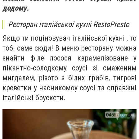
додому.
Ресторан італійської кухні RestoPresto
Якщо ти поціновувач італійської кухні , то
тобі саме сюди! В меню ресторану можна
знайти філе лосося карамелізоване у
пікантно-солодкому соусі зі смаженим
мигдалем, різото з білих грибів, тигрові
креветки у часникомоу соусі та справжні
італійські брускети.