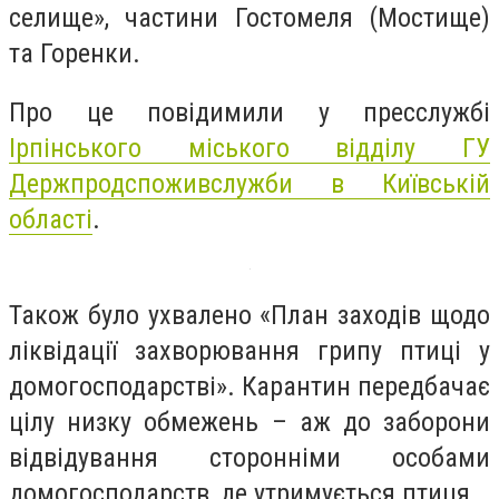
селище», частини Гостомеля (Мостище)
та Горенки.
Про це повідимили у пресслужбі
Ірпінського міського відділу ГУ
Держпродспоживслужби в Київській
області
.
Також було ухвалено «План заходів щодо
ліквідації захворювання грипу птиці у
домогосподарстві». Карантин передбачає
цілу низку обмежень – аж до заборони
відвідування сторонніми особами
домогосподарств, де утримується птиця.