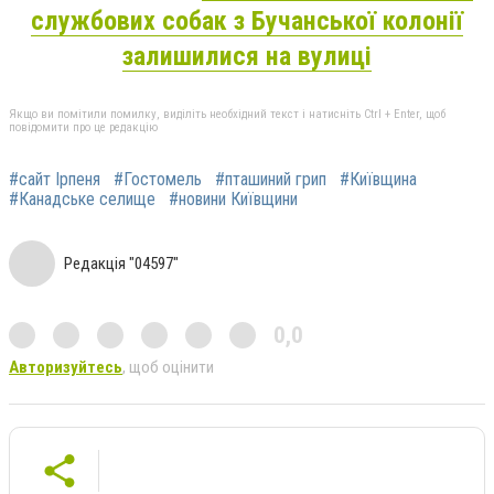
службових собак з Бучанської колонії
залишилися на вулиці
Якщо ви помітили помилку, виділіть необхідний текст і натисніть Ctrl + Enter, щоб
повідомити про це редакцію
#сайт Ірпеня
#Гостомель
#пташиний грип
#Київщина
#Канадське селище
#новини Київщини
Редакція "04597"
0,0
Авторизуйтесь
, щоб оцінити