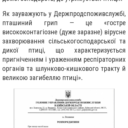
Як зауважують у Держпродспоживслужбі,
пташиний грип — це «гостре
висококонтагіозне (дуже заразне) вірусне
захворювання сільськогосподарської та
дикої птиці, що характеризується
пригніченням і ураженням респіраторних
органів та шлунково-кишкового тракту й
великою загибеллю птиці».