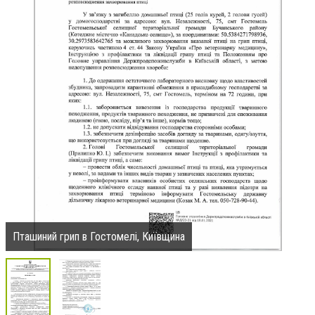
Пташиний грип в Гостомелі, Київщина