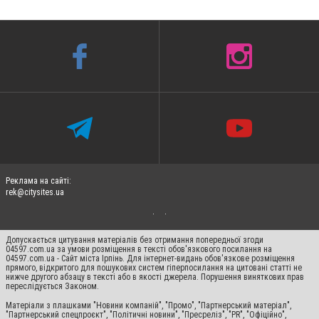
Реклама на сайті:
rek@citysites.ua
Допускається цитування матеріалів без отримання попередньої згоди
04597.com.ua за умови розміщення в тексті обов'язкового посилання на
04597.com.ua - Сайт міста Ірпінь. Для інтернет-видань обов'язкове розміщення
прямого, відкритого для пошукових систем гіперпосилання на цитовані статті не
нижче другого абзацу в тексті або в якості джерела. Порушення виняткових прав
переслідується Законом.
Матеріали з плашками "Новини компаній", "Промо", "Партнерський матеріал",
"Партнерський спецпроєкт", "Політичні новини", "Пресреліз", "PR", "Офіційно",