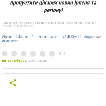
пропустити цікавих новин Ірпеня та
регіону!
Якщо ви помітили помилку, виділіть необхідний текст і натисніть Ctrl + Enter, щоб
повідомити про це редакцію
#Ірпінь
#Ирпень
#соляная комната
#Salt Crystal
#здоровье
#имунитет
0,0
Авторизуйтесь
, щоб оцінити