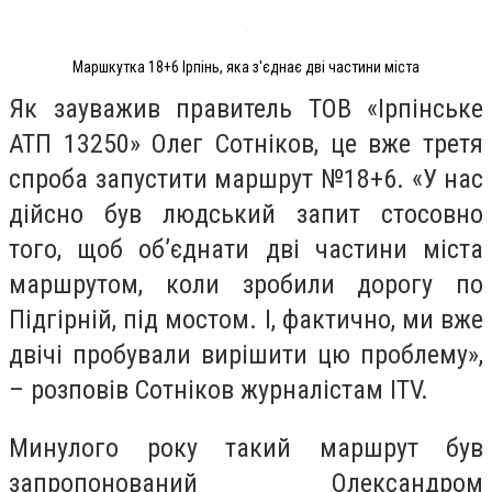
Маршкутка 18+6 Ірпінь, яка з'єднає дві частини міста
Як зауважив правитель ТОВ «Ірпінське
АТП 13250» Олег Сотніков, це вже третя
спроба запустити маршрут №18+6. «У нас
дійсно був людський запит стосовно
того, щоб об’єднати дві частини міста
маршрутом, коли зробили дорогу по
Підгірній, під мостом. І, фактично, ми вже
двічі пробували вирішити цю проблему»,
– розповів Сотніков журналістам ITV.
Минулого року такий маршрут був
запропонований Олександром