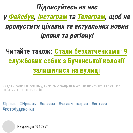
Підписуйтесь на нас
у
Фейсбук
,
Інстаграм
та
Телеграм
, щоб не
пропустити цікавих та актуальних новин
Ірпеня та регіону!
Читайте також:
Стали безхатченками: 9
службових собак з Бучанської колонії
залишилися на вулиці
Якщо ви помітили помилку, виділіть необхідний текст і натисніть Ctrl + Enter, щоб
повідомити про це редакцію
#Ірпінь
#Ирпень
#новини
#захист тварин
#котики
#котобудиночки
Редакція "04597"