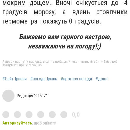
мокрим дощем. Вночі очікується до -4
градусів морозу, а вдень стовпчики
термометра покажуть 0 градусів.
Бажаємо вам гарного настрою,
незважаючи на погоду!;)
Якщо ви помітили помилку, виділіть необхідний текст і натисніть Ctrl + Enter, щоб
повідомити про це редакцію
#Сайт Ірпеня
#погода Ірпінь
#прогноз погоди
#дощі
Редакція "04597"
0,0
Авторизуйтесь
, щоб оцінити