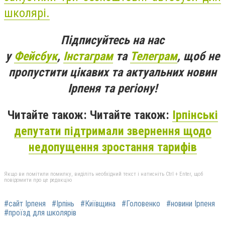
школярі.
Підписуйтесь на нас
у
Фейсбук
,
Інстаграм
та
Телеграм
, щоб не
пропустити цікавих та актуальних новин
Ірпеня та регіону!
Читайте також: Читайте також:
Ірпінські
депутати підтримали звернення щодо
недопущення зростання тарифів
Якщо ви помітили помилку, виділіть необхідний текст і натисніть Ctrl + Enter, щоб
повідомити про це редакцію
#сайт Ірпеня
#Ірпінь
#Київщина
#Головенко
#новини Ірпеня
#проїзд для школярів