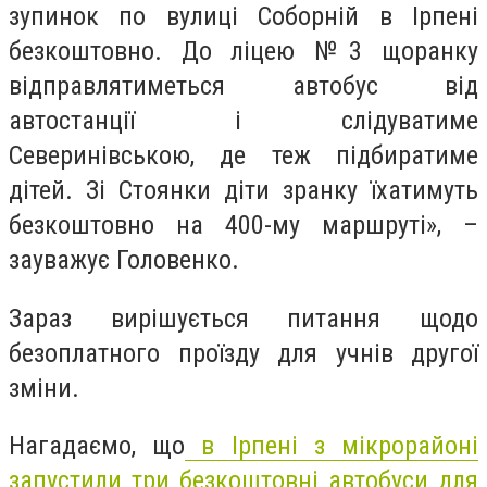
зупинок по вулиці Соборній в Ірпені
безкоштовно. До ліцею №3 щоранку
відправлятиметься автобус від
автостанції і слідуватиме
Северинівською, де теж підбиратиме
дітей. Зі Стоянки діти зранку їхатимуть
безкоштовно на 400-му маршруті», –
зауважує Головенко.
Зараз вирішується питання щодо
безоплатного проїзду для учнів другої
зміни.
Нагадаємо, що
в Ірпені з мікрорайоні
запустили три безкоштовні автобуси для