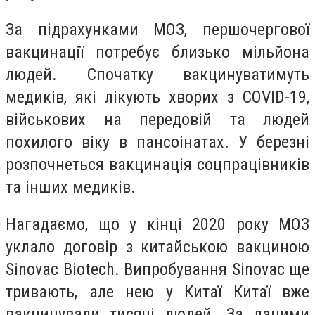
За підрахунками МОЗ, першочергової
вакцинації потребує близько мільйона
людей. Спочатку вакцинуватимуть
медиків, які лікують хворих з COVID-19,
військових на передовій та людей
похилого віку в пансоінатах. У березні
розпочнеться вакцинація соцпрацівників
та інших медиків.
Нагадаємо, що у кінці 2020 року МОЗ
уклало договір з китайською вакциною
Sinovac Biotech.
Випробування Sinovac ще
тривають, але нею у Китаї Китаї вже
вакцинували тисячі людей. За даними