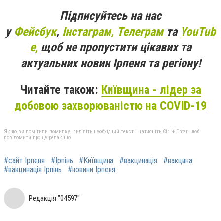
Підписуйтесь на нас
у
Фейсбук
,
Інстаграм,
Телеграм
та
YouTub
e,
щоб не пропустити цікавих та
актуальних новин Ірпеня та регіону!
Читайте також:
Київщина - лідер за
добовою захворюваністю на COVID-19
Якщо ви помітили помилку, виділіть необхідний текст і натисніть Ctrl + Enter, щоб
повідомити про це редакцію
#сайт Ірпеня
#Ірпінь
#Київщина
#вакцинація
#вакцина
#вакцинація Ірпінь
#новини Ірпеня
Редакція "04597"