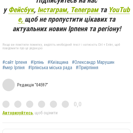
Підписуйтесь на нас
у
Фейсбук
,
Інстаграм,
Телеграм
та
YouTub
e,
щоб не пропустити цікавих та
актуальних новин Ірпеня та регіону!
Якщо ви помітили помилку, виділіть необхідний текст і натисніть Ctrl + Enter, щоб
повідомити про це редакцію
#сайт Ірпеня
#Ірпінь
#Київщина
#Олександр Марушин
#мер Ірпіня
#Ірпінська міська рада
#Приірпіння
Редакція "04597"
0,0
Авторизуйтесь
, щоб оцінити