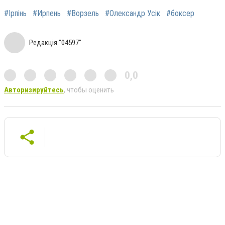
#Ірпінь
#Ирпень
#Ворзель
#Олександр Усік
#боксер
Редакція "04597"
0,0
Авторизируйтесь
, чтобы оценить