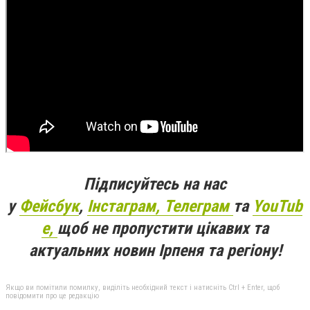
Підписуйтесь на нас
у
Фейсбук
,
Інстаграм,
Телеграм
та
YouTub
e,
щоб не пропустити цікавих та
актуальних новин Ірпеня та регіону!
Якщо ви помітили помилку, виділіть необхідний текст і натисніть Ctrl + Enter, щоб
повідомити про це редакцію