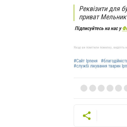
Реквізити для б
приват Мельник Є
Підписуйтесь на нас у
Ф
Якщо ви помітили помилку, виділіть нео
#Сайт Ірпеня
#благодійніст
#службі лікування тварин Ірп