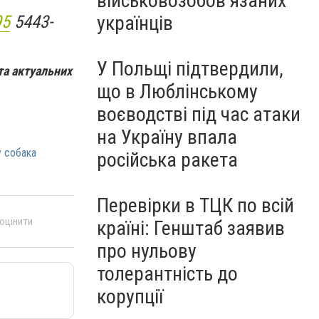
військовозобов’язаних
95
5443-
українців
У Польщі підтвердили,
та актуальних
що в Люблінському
воєводстві під час атаки
на Україну впала
у собака
російська ракета
Перевірки в ТЦК по всій
 оцінити
країні: Генштаб заявив
про нульову
толерантність до
корупції