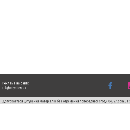
Реклама на сайті:
rek@citysites.ua
Допускається цитування матеріалів без отримання попередньої згоди 04597.com.ua за
пошукових систем гіперпосилання на цитовані статті не нижче другого абзацу в тек
Матеріали з плашками "Новини компаній", "Промо", "Партнерський матеріал", "Партнер
Реклама на сайті
Франшиза 