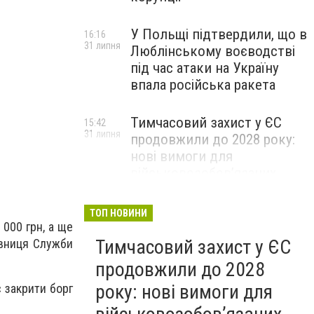
У Польщі підтвердили, що в
16:16
31 липня
Люблінському воєводстві
Під Києвом рятують підстрелену собаку
під час атаки на Україну
Євгенія Мельник
впала російська ракета
Тимчасовий захист у ЄС
15:42
31 липня
продовжили до 2028 року:
нові вимоги для
військовозобов’язаних
українців
ТОП НОВИНИ
 000 грн, а ще
Тимчасовий захист у ЄС
івниця Служби
продовжили до 2028
року: нові вимоги для
 закрити борг