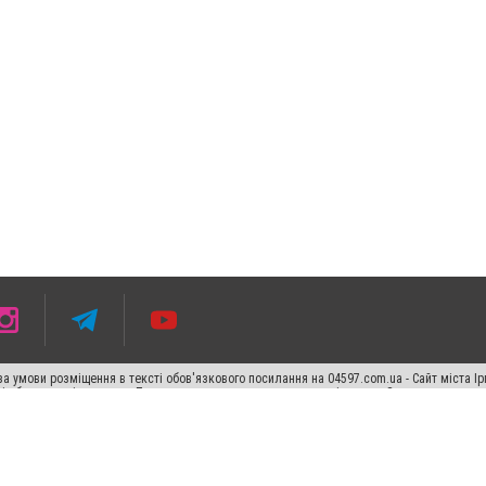
 умови розміщення в тексті обов'язкового посилання на 04597.com.ua - Сайт міста Ір
сті або в якості джерела. Порушення виняткових прав переслідується Законом.
ський спецпроєкт", "Політичні новини", "Пресреліз", "PR", "Офіційно", "Політична рек
"CitySites"
Правила класифайд
Редакційна політика
Політика конфіденційності
Пр