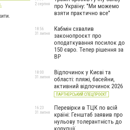
.
2 серпня
про Україну: "Ми можемо
взяти практично все"
жити.
Кабмін схвалив
18:56
31 липня
законопроєкт про
оподаткування посилок до
150 євро. Тепер рішення за
ВР
Відпочинок у Києві та
18:00
31 липня
області: пляжі, басейни,
активний відпочинок 2026
ПАРТНЕРСЬКИЙ СПЕЦПРОЄКТ
Перевірки в ТЦК по всій
16:23
31 липня
країні: Генштаб заявив про
нульову толерантність до
корупції