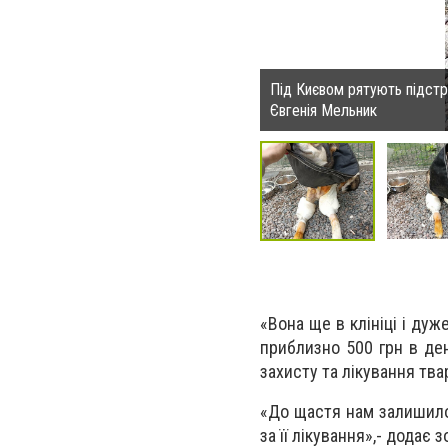
Під Києвом рятують підст
Євгенія Мельник
«Вона ще в клініці і ду
приблизно 500 грн в ден
захисту та лікування тва
«До щастя нам залишилос
за її лікування»,- додає 