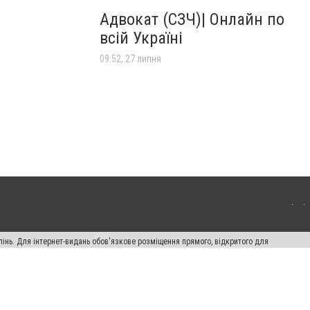
Адвокат (СЗЧ)| Онлайн по
всій Україні
09:52, 27 липня
пінь. Для інтернет-видань обов'язкове розміщення прямого, відкритого для
лама" публікуються на правах реклами.
авила сайту
Автори проєкту