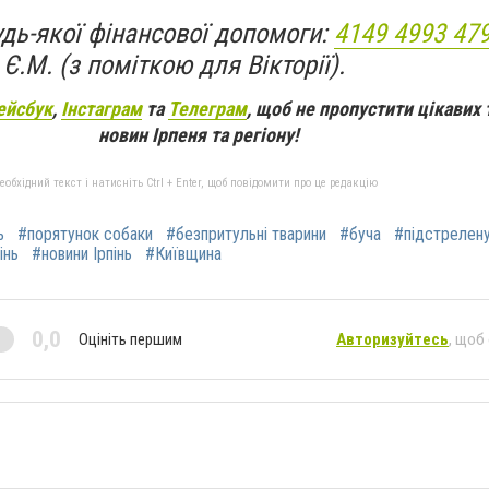
удь-якої фінансової допомоги:
4149 4993 47
.М. (з поміткою для Вікторії).
ейсбук
,
Інстаграм
та
Телеграм
, щоб не пропустити цікавих 
новин Ірпеня та регіону!
бхідний текст і натисніть Ctrl + Enter, щоб повідомити про це редакцію
ь
#порятунок собаки
#безпритульні тварини
#буча
#підстрелен
інь
#новини Ірпінь
#Київщина
0,0
Оцініть першим
Авторизуйтесь
, щоб