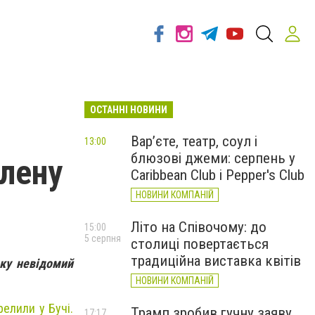
ОСТАННІ НОВИНИ
Вар’єте, театр, соул і
13:00
блюзові джеми: серпень у
лену
Caribbean Club і Pepper's Club
НОВИНИ КОМПАНІЙ
Літо на Співочому: до
15:00
5 серпня
столиці повертається
традиційна виставка квітів
яку невідомий
НОВИНИ КОМПАНІЙ
релили у Бучі.
Трамп зробив гучну заяву
17:17