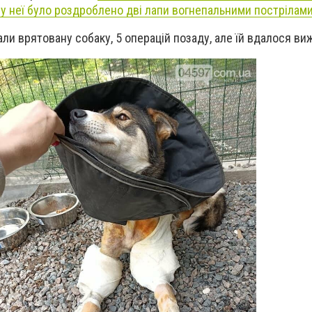
 у
неї було роздроблено дві лапи вогнепальними пострілами
звали врятовану собаку, 5 операцій позаду, але їй вдалося ви