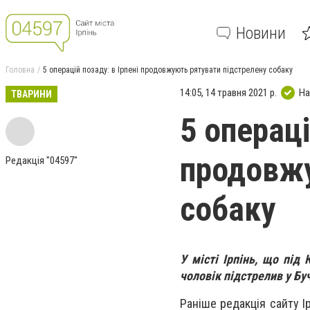
Новини
Головна
5 операцій позаду: в Ірпені продовжують рятувати підстрелену собаку
14:05, 14 травня 2021 р.
На
ТВАРИНИ
5 операці
продовжу
Редакція "04597"
собаку
У місті Ірпінь, що під
чоловік підстрелив у Бу
Раніше редакція сайту 