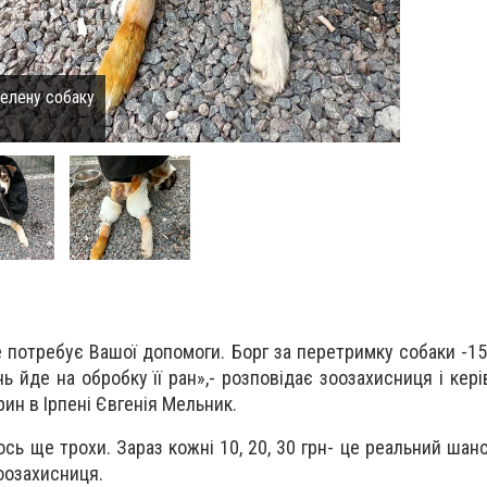
релену собаку
же потребує Вашої допомоги. Борг за перетримку собаки -15
ь йде на обробку її ран»,- розповідає зоозахисниця і кер
рин в Ірпені Євгенія Мельник.
ь ще трохи. Зараз кожні 10, 20, 30 грн- це реальний шанс
зоозахисниця.