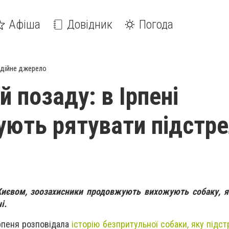
Афіша
Довідник
Погода
дійне джерело
й позаду: в Ірпені
ють рятувати підстре
 Києвом, зоозахисники продовжують вихожують собаку, 
чі.
Ірпеня розповідала
історію безпритульної собаки, яку підст