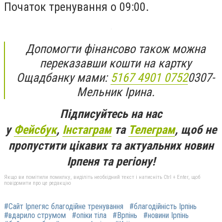
Початок тренування о 09:00.
Допомогти фінансово також можна
переказавши кошти на картку
Ощадбанку мами:
5167 4901 0752
0307-
Мельник Ірина.
Підписуйтесь на нас
у
Фейсбук
,
Інстаграм
та
Телеграм
, щоб не
пропустити цікавих та актуальних новин
Ірпеня та регіону!
Якщо ви помітили помилку, виділіть необхідний текст і натисніть Ctrl + Enter, щоб
повідомити про це редакцію
#Сайт Ірпегяс благодійне тренування
#благодійність Ірпінь
#вдарило струмом
#опіки тіла
#Врпінь
#новини Ірпінь