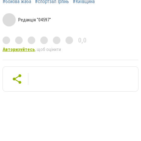
#бойова жаба
#спортзал Ірпінь
#Київщина
Редакція "04597"
0,0
Авторизуйтесь
, щоб оцінити