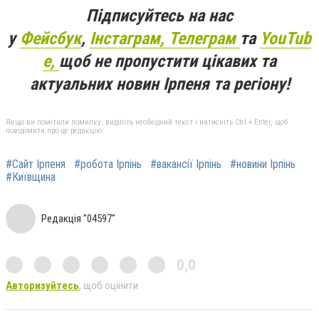
Підписуйтесь на нас
у
Фейсбук
,
Інстаграм,
Телеграм
та
YouTub
e,
щоб не пропустити цікавих та
актуальних новин Ірпеня та регіону!
Якщо ви помітили помилку, виділіть необхідний текст і натисніть Ctrl + Enter, щоб
повідомити про це редакцію
#Сайт Ірпеня
#робота Ірпінь
#вакансії Ірпінь
#новини Ірпінь
#Київщина
Редакція "04597"
0,0
Авторизуйтесь
, щоб оцінити