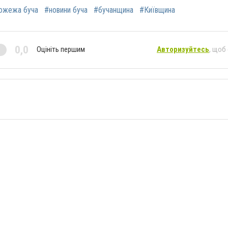
ожежа буча
#новини буча
#бучанщина
#Київщина
0,0
Оцініть першим
Авторизуйтесь
, щоб