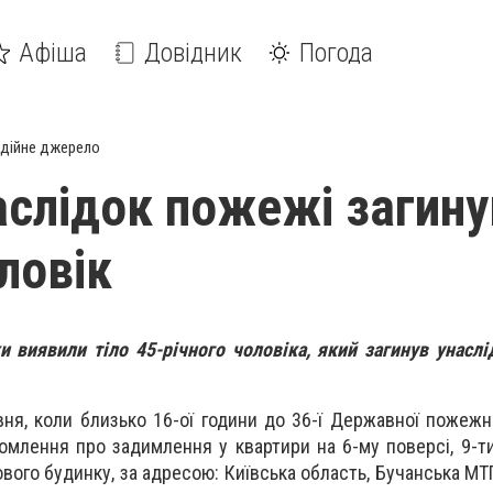
Афіша
Довідник
Погода
дійне джерело
наслідок пожежі загину
ловік
и виявили тіло 45-річного чоловіка, який загинув унасл
вня, коли близько 16-ої години до 36-ї Державної пожежн
омлення про задимлення у квартири на 6-му поверсі, 9-т
ого будинку, за адресою: Київська область, Бучанська МТГ,