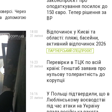
законопроєкт про
оподаткування посилок до
оверсі. Через
150 євро. Тепер рішення за
За допомогою
ВР
Відпочинок у Києві та
18:00
31 липня
області: пляжі, басейни,
активний відпочинок 2026
ПАРТНЕРСЬКИЙ СПЕЦПРОЄКТ
Перевірки в ТЦК по всій
16:23
31 липня
країні: Генштаб заявив про
нульову толерантність до
корупції
У Польщі підтвердили, що в
16:16
31 липня
Люблінському воєводстві
під час атаки на Україну
впала російська ракета