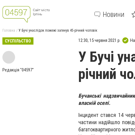
Новини
Головна
У Бучі унаслідок пожежі загинув 45-річний чоловік
12:30, 15 червня 2021 р.
На
СУСПІЛЬСТВО
У Бучі у
річний чо
Редакція "04597"
Бучанські надзвичайник
власній оселі.
Інцидент стався 14 чер
частини надійшло повід
багатоквартирного житлов