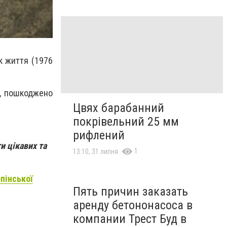
к життя (1976
і, пошкоджено
Цвях барабанний
покрівельний 25 мм
рифлений
и цікавих та
1
13:10, 31 липня
рпінської
Пять причин заказать
аренду бетононасоса в
компании Трест Буд в