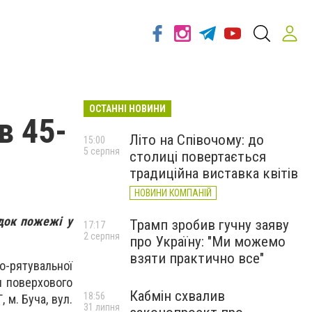
ОСТАННІ НОВИНИ
в 45-
Літо на Співочому: до
15:00
5 серпня
столиці повертається
традиційна виставка квітів
НОВИНИ КОМПАНІЙ
ідок пожежі у
Трамп зробив гучну заяву
17:17
2 серпня
про Україну: "Ми можемо
взяти практично все"
о-рятувальної
и поверхового
Кабмін схвалив
18:56
 м. Буча, вул.
31 липня