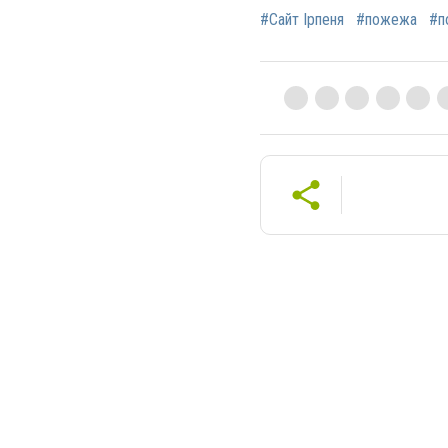
#Сайт Ірпеня
#пожежа
#п