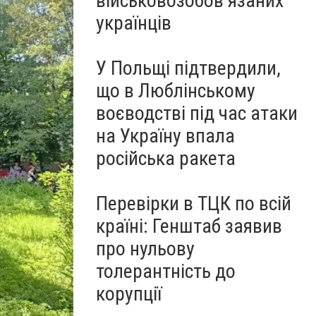
військовозобов’язаних
українців
У Польщі підтвердили,
що в Люблінському
воєводстві під час атаки
на Україну впала
російська ракета
Перевірки в ТЦК по всій
країні: Генштаб заявив
про нульову
толерантність до
корупції