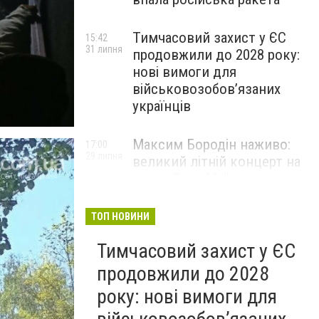
Тимчасовий захист у ЄС
15:42
31 липня
продовжили до 2028 року:
нові вимоги для
військовозобов’язаних
українців
Максим Бородін наживо:
17:00
29 липня
великий літній концерт на
терасі River Mall
НОВИНИ КОМПАНІЙ
ТОП НОВИНИ
Тимчасовий захист у ЄС
продовжили до 2028
року: нові вимоги для