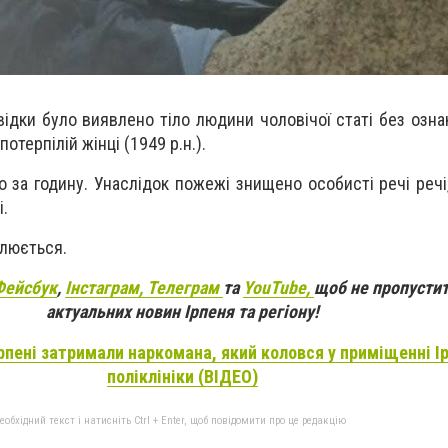
ідки було виявлено тіло людини чоловічої статі без озна
потерпілій жінці (1949 р.н.).
о за годину. Унаслідок пожежі знищено особисті речі реч
і.
люється.
Фейсбук
,
Інстаграм,
Телеграм
та
YouTube,
щоб не пропустит
актуальних новин Ірпеня та регіону!
Ірпені затримали наркомана, який коловся у приміщенні І
поліклініки (ВІДЕО)
бхідний текст і натисніть Ctrl + Enter, щоб повідомити про це редакцію